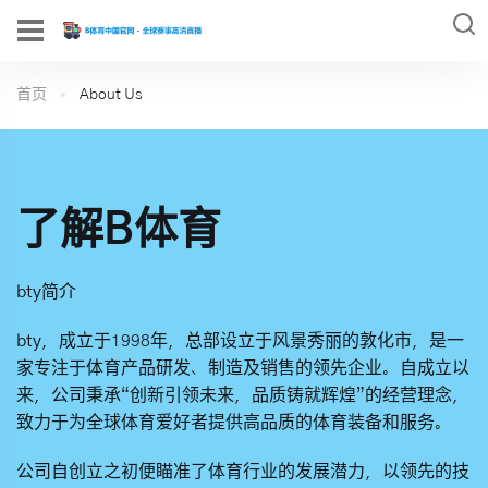
首页
About Us
了解B体育
bty
简介
bty
，成立于1998年，总部设立于风景秀丽的敦化市，是一
家专注于体育产品研发、制造及销售的领先企业。自成立以
来，公司秉承“创新引领未来，品质铸就辉煌”的经营理念，
致力于为全球体育爱好者提供高品质的体育装备和服务。
公司自创立之初便瞄准了体育行业的发展潜力，以领先的技