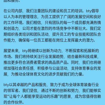
品和服务。
在公司内部，我们注重团队的建设和员工的培训。
bty
倡导
以人为本的管理理念，为员工提供了广阔的发展空间和良好
的工作环境。我们相信，只有团队的每一个成员都充满热情
和创造力，公司才能在激烈的市场竞争中不断壮大。我们定
期组织各类培训和团队活动，提升员工的专业技能和团队合
作能力，确保每一位员工都能在岗位上发挥最大的潜力。
展望未来，
bty
将继续以创新为动力，不断探索和拓展新的
市场。我们将持续关注行业发展趋势，结合最新科技成果，
推出更多符合消费者需求的高品质产品。同时，我们也将继
续加强社会责任感，积极参与公益活动，支持体育事业的发
展，为推动全球体育文化的进步贡献我们的力量。
bty
以其卓越的产品和服务，致力于成为全球体育装备行业
的领军者。我们坚信，通过不断的创新和努力，我们能够实
现“让每个人都能享受运动的乐趣”的愿景，成为您值得信赖
的合作伙伴。