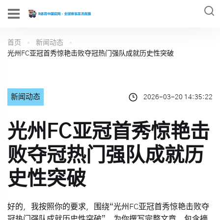
首页
新闻动态
光州FC亚冠首秀惊艳击败夺冠热门强队成就历史性突破
新闻动态
2026-03-20 14:35:22
光州FC亚冠首秀惊艳击
败夺冠热门强队成就历
史性突破
好的，我按照你的要求，围绕“光州FC亚冠首秀惊艳击败夺
冠热门强队成就历史性突破”，为你撰写完整文章，包含摘