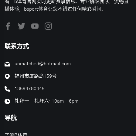
看，b体育官网实时更新赛事信息。专业解说团队，流畅直
播体验，bsport体育让您不错过任何精彩瞬间。
联系方式
unmatched@hotmail.com
福州市厦路岛159号
13594780445
礼拜一 - 礼拜六: 10am - 6pm
导航
了解B体育