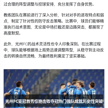
过合理的阵型调整与控球安排，充分发挥了自身优势。
教练团队在赛前进行了深入分析，针对对手的进攻特点和弱
点，制定了针对性的防守反击策略。比赛中，球员们能够精
准执行战术意图，无论是中场拦截还是边路突击，都展现了
高度默契。
此外，光州FC的战术灵活性也令人印象深刻。在比赛过程
中，球队能够根据场上局势迅速调整阵型，从稳守到主动反
击的转换自然流畅，为最终胜利奠定了坚实基础。