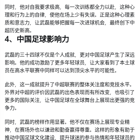
同时，他对自我要求极高，每一次训练都全力以赴，这种心
理和行为上的自律，使他在场上少有失误。正是这种心理素
质和意志力，让武磊能够把握每一次进球机会，最终创下中
超历史新高。
4、中国足球影响力
武磊的三十四球不仅是个人成就，更对中国足球产生了深远
影响。他的成功激励了更多年轻球员，让大家看到了本土球
员在高水平联赛中同样可以达到顶尖水平的可能性。
此外，这一成就提升了中超联赛的整体关注度和竞技水平。
外界对中超的评价因武磊的出色表现而有所改变，也吸引了
更多的国际关注，让中国足球在全球舞台上展现出更强的竞
争力。
同时，武磊的榜样作用显著。他不仅在赛场上展现专业精
神，在赛场外也以谦逊和勤奋赢得尊重。这样的形象有助于
推动中国足球文化建设，提升球迷的参与热情和年轻球员的