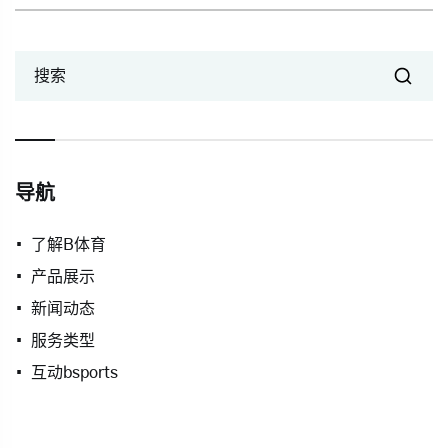
搜索
导航
了解B体育
产品展示
新闻动态
服务类型
互动bsports