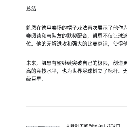
总结：
凯恩在德甲赛场的帽子戏法再次展示了他作
赛阅读和与队友的默契配合，凯恩不仅让球
位。他的无解进攻和强大的比赛意识，使得
未来，凯恩有望继续突破自己的极限，创造
高的竞技水平，也为世界足球树立了标杆。
级巨星。
从默默无闻到镇守申花球门