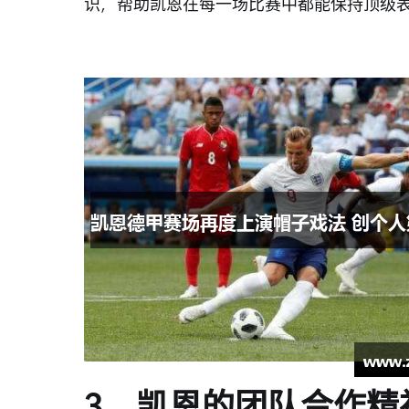
识，帮助凯恩在每一场比赛中都能保持顶级
3、凯恩的团队合作精