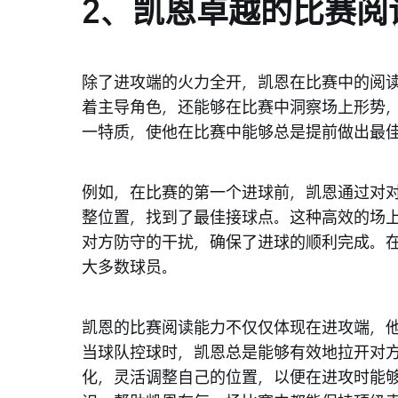
2、凯恩卓越的比赛阅
除了进攻端的火力全开，凯恩在比赛中的阅
着主导角色，还能够在比赛中洞察场上形势
一特质，使他在比赛中能够总是提前做出最
例如，在比赛的第一个进球前，凯恩通过对
整位置，找到了最佳接球点。这种高效的场
对方防守的干扰，确保了进球的顺利完成。
大多数球员。
凯恩的比赛阅读能力不仅仅体现在进攻端，
当球队控球时，凯恩总是能够有效地拉开对
化，灵活调整自己的位置，以便在进攻时能