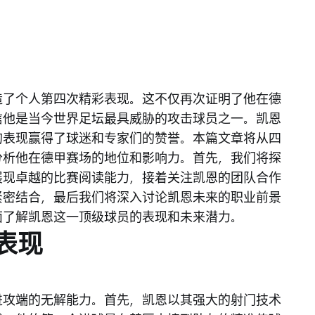
造了个人第四次精彩表现。这不仅再次证明了他在德
信他是当今世界足坛最具威胁的攻击球员之一。凯恩
的表现赢得了球迷和专家们的赞誉。本篇文章将从四
分析他在德甲赛场的地位和影响力。首先，我们将探
展现卓越的比赛阅读能力，接着关注凯恩的团队合作
紧密结合，最后我们将深入讨论凯恩未来的职业前景
面了解凯恩这一顶级球员的表现和未来潜力。
表现
进攻端的无解能力。首先，凯恩以其强大的射门技术