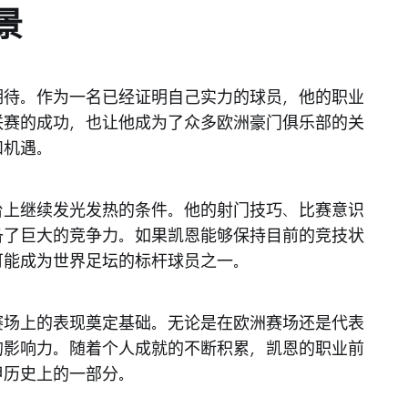
景
期待。作为一名已经证明自己实力的球员，他的职业
联赛的成功，也让他成为了众多欧洲豪门俱乐部的关
和机遇。
台上继续发光发热的条件。他的射门技巧、比赛意识
备了巨大的竞争力。如果凯恩能够保持目前的竞技状
可能成为世界足坛的标杆球员之一。
赛场上的表现奠定基础。无论是在欧洲赛场还是代表
的影响力。随着个人成就的不断积累，凯恩的职业前
甲历史上的一部分。