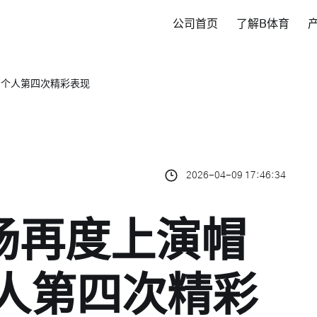
公司首页
了解B体育
创个人第四次精彩表现
2026-04-09 17:46:34
场再度上演帽
个人第四次精彩