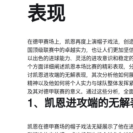
表现
在德甲赛场上，凯恩再度上演帽子戏法，创
国顶级联赛中的卓越实力，也让人们更加坚
以出色的进球能力、灵活的进攻意识和稳定
个方面详细阐述凯恩本场比赛的精彩表现，
讨凯恩进攻端的无解表现，其次分析他如何
精神以及他如何将个人实力与球队整体发挥
及其对德甲联赛的意义。通过这些分析，全
1、凯恩进攻端的无解
凯恩在德甲赛场的帽子戏法无疑展示了他在