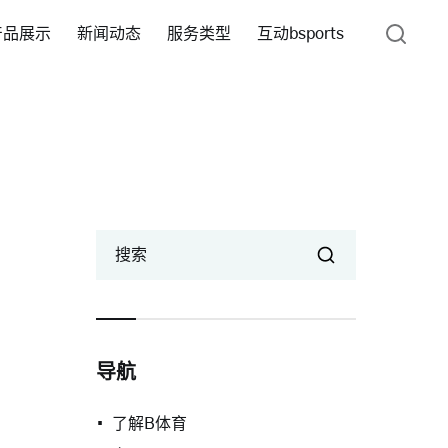
产品展示
新闻动态
服务类型
互动bsports
搜索
导航
了解B体育