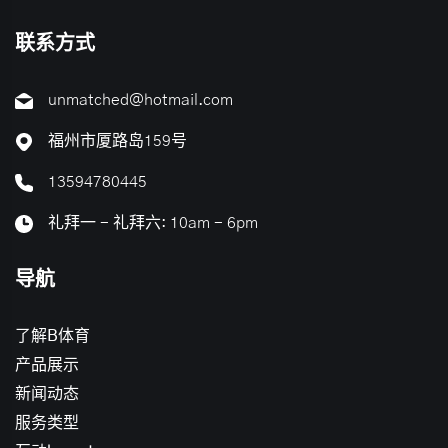
联系方式
unmatched@hotmail.com
福州市厦路岛159号
13594780445
礼拜一 - 礼拜六: 10am - 6pm
导航
了解B体育
产品展示
新闻动态
服务类型