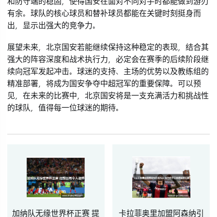
和防守端的稳固，使得国安在面对不同对手时都能做到游刃
有余。球队的核心球员和替补球员都能在关键时刻挺身而
出，显示出强大的竞争力。
展望未来，北京国安若能继续保持这种稳定的表现，结合其
强大的阵容深度和战术执行力，必定会在赛季的后续阶段继
续向冠军发起冲击。球迷的支持、主场的优势以及教练组的
精准部署，将成为国安争夺中超冠军的重要保障。可以预
见，在未来的比赛中，北京国安将是一支充满活力和挑战性
的球队，值得每一位球迷的期待。
加纳队无缘世界杯正赛 提
卡拉菲奥里加盟阿森纳引