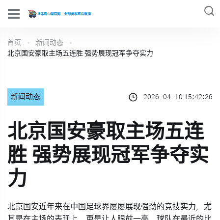
首页
新闻动态
北京国安豪取主场五连胜 强势展现冠军争夺实力
新闻动态
2026-04-10 15:42:26
北京国安豪取主场五连
胜 强势展现冠军争夺实
力
北京国安近年来在中国足球界屡屡展现强劲的竞技实力，尤
其是在主场的表现上，更是让人眼前一亮。球队在最近的比