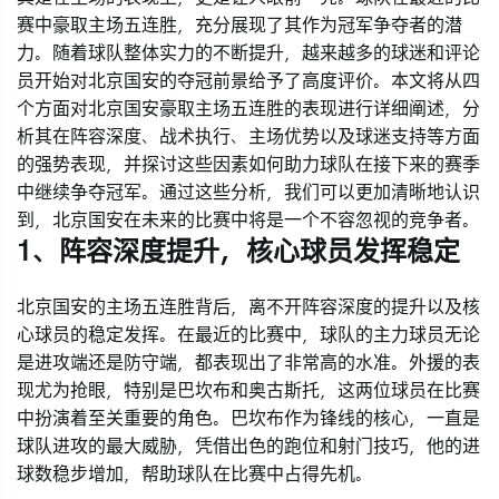
赛中豪取主场五连胜，充分展现了其作为冠军争夺者的潜
力。随着球队整体实力的不断提升，越来越多的球迷和评论
员开始对北京国安的夺冠前景给予了高度评价。本文将从四
个方面对北京国安豪取主场五连胜的表现进行详细阐述，分
析其在阵容深度、战术执行、主场优势以及球迷支持等方面
的强势表现，并探讨这些因素如何助力球队在接下来的赛季
中继续争夺冠军。通过这些分析，我们可以更加清晰地认识
到，北京国安在未来的比赛中将是一个不容忽视的竞争者。
1、阵容深度提升，核心球员发挥稳定
北京国安的主场五连胜背后，离不开阵容深度的提升以及核
心球员的稳定发挥。在最近的比赛中，球队的主力球员无论
是进攻端还是防守端，都表现出了非常高的水准。外援的表
现尤为抢眼，特别是巴坎布和奥古斯托，这两位球员在比赛
中扮演着至关重要的角色。巴坎布作为锋线的核心，一直是
球队进攻的最大威胁，凭借出色的跑位和射门技巧，他的进
球数稳步增加，帮助球队在比赛中占得先机。