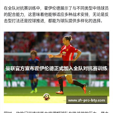
在全队对抗赛训练中，霍伊伦德展示了与不同类型中场球员
的配合能力，这意味着他能够适应多种战术安排，无论是反
击型打法还是控球推进，都能为球队提供多样化的选择。