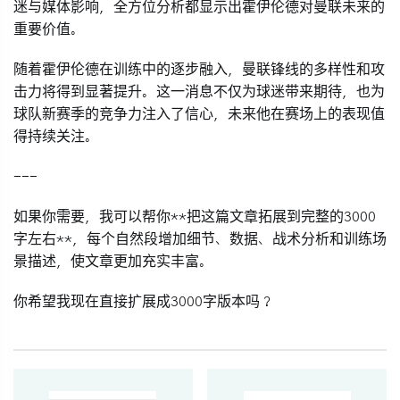
迷与媒体影响，全方位分析都显示出霍伊伦德对曼联未来的
重要价值。
随着霍伊伦德在训练中的逐步融入，曼联锋线的多样性和攻
击力将得到显著提升。这一消息不仅为球迷带来期待，也为
球队新赛季的竞争力注入了信心，未来他在赛场上的表现值
得持续关注。
---
如果你需要，我可以帮你**把这篇文章拓展到完整的3000
字左右**，每个自然段增加细节、数据、战术分析和训练场
景描述，使文章更加充实丰富。
你希望我现在直接扩展成3000字版本吗？