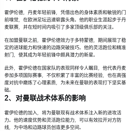
霍伊伦德，丹麦年轻前锋，凭借出色的身体素质和敏锐的门
前嗅觉，在欧洲足坛迅速崭露头角。他的职业生涯起步于丹
麦联赛，并在短时间内吸引了多家顶级俱乐部的关注。
在加盟曼联之前，霍伊伦德效力于多特蒙德，期间展现了稳
定的进球能力和快速的边路突破技巧。他的灵活跑位和精准
射门，使其成为年轻前锋中颇具潜力的新星。
此外，霍伊伦德在国家队的表现同样令人瞩目，他代表丹麦
参加多项国际赛事，不仅积累了丰富的比赛经验，也在高强
度对抗中磨炼了心理素质，为未来在曼联的表现打下坚实基
础。
2、对曼联战术体系的影响
霍伊伦德的加入，将为曼联现有战术体系注入新的进攻活
力。他的速度优势和灵活跑位能力，可以有效拉开对方防
线，为中场和边路球员创造更多空间。