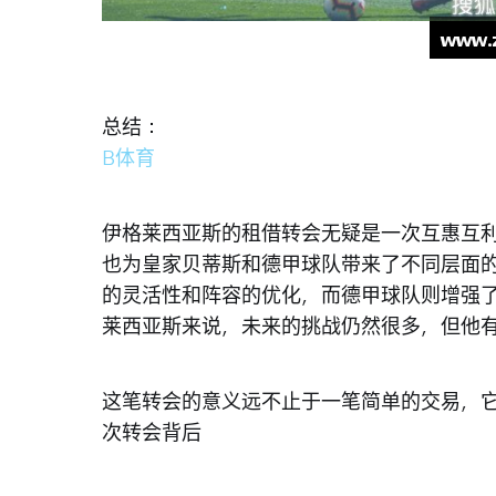
总结：
B体育
伊格莱西亚斯的租借转会无疑是一次互惠互
也为皇家贝蒂斯和德甲球队带来了不同层面
的灵活性和阵容的优化，而德甲球队则增强
莱西亚斯来说，未来的挑战仍然很多，但他
这笔转会的意义远不止于一笔简单的交易，
次转会背后