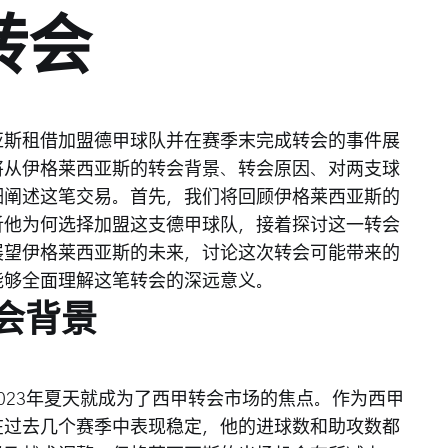
转会
亚斯租借加盟德甲球队并在赛季末完成转会的事件展
将从伊格莱西亚斯的转会背景、转会原因、对两支球
细阐述这笔交易。首先，我们将回顾伊格莱西亚斯的
析他为何选择加盟这支德甲球队，接着探讨这一转会
展望伊格莱西亚斯的未来，讨论这次转会可能带来的
能够全面理解这笔转会的深远意义。
会背景
023年夏天就成为了西甲转会市场的焦点。作为西甲
在过去几个赛季中表现稳定，他的进球数和助攻数都