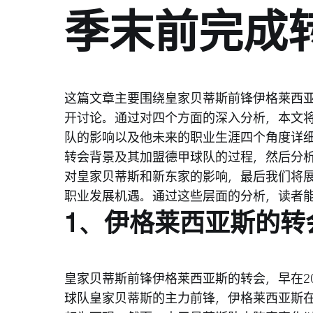
季末前完成
这篇文章主要围绕皇家贝蒂斯前锋伊格莱西
开讨论。通过对四个方面的深入分析，本文
队的影响以及他未来的职业生涯四个角度详
转会背景及其加盟德甲球队的过程，然后分
对皇家贝蒂斯和新东家的影响，最后我们将
职业发展机遇。通过这些层面的分析，读者
1、伊格莱西亚斯的转
皇家贝蒂斯前锋伊格莱西亚斯的转会，早在2
球队皇家贝蒂斯的主力前锋，伊格莱西亚斯