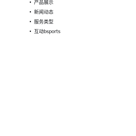
产品展示
新闻动态
服务类型
互动bsports