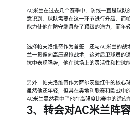
AC米兰在过去几个赛季中，防线一直是球队
意识到，球队需要在这一环节进行升级，而
能力使他在防守端具备了顶级的潜力，而年
选择帕夫洛维奇作为首签，还与AC米兰的战
兰一贯偏向高压逼抢战术，这对后卫球员的
抗中表现强势，他在球场上的灵活性和控球
另外，帕夫洛维奇作为萨尔茨堡红牛的核心
虽然他还年轻，但其在奥地利联赛和欧战中
AC米兰显然看中了他在高强度比赛中的适应
3、转会对AC米兰阵