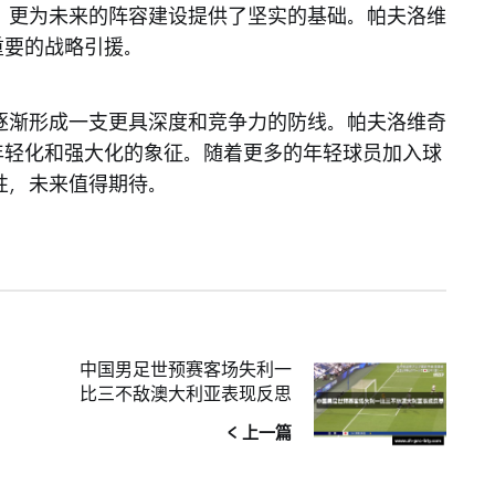
，更为未来的阵容建设提供了坚实的基础。帕夫洛维
重要的战略引援。
逐渐形成一支更具深度和竞争力的防线。帕夫洛维奇
年轻化和强大化的象征。随着更多的年轻球员加入球
性，未来值得期待。
中国男足世预赛客场失利一
比三不敌澳大利亚表现反思
< 上一篇