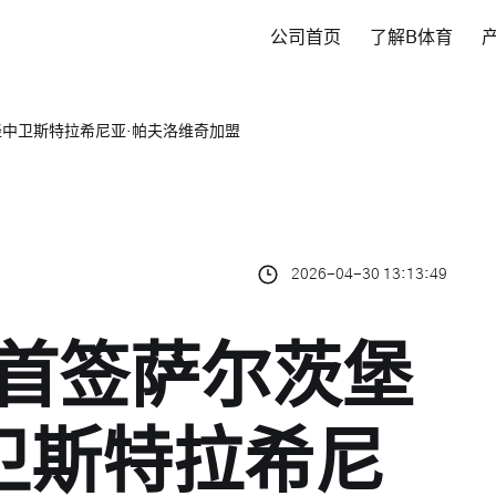
公司首页
了解B体育
轻中卫斯特拉希尼亚·帕夫洛维奇加盟
2026-04-30 13:13:49
窗首签萨尔茨堡
卫斯特拉希尼