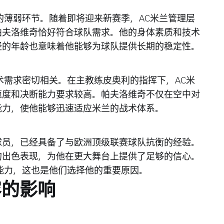
的薄弱环节。随着即将迎来新赛季，AC米兰管理层
帕夫洛维奇恰好符合球队需求。他的身体素质和技术
轻的年龄也意味着他能够为球队提供长期的稳定性。
术需求密切相关。在主教练皮奥利的指挥下，AC米
速度和决断能力要求较高。帕夫洛维奇不仅在空中对
能力，使他能够迅速适应米兰的战术体系。
球员，已经具备了与欧洲顶级联赛球队抗衡的经验。
的出色表现，为他在更大舞台上提供了足够的信心。
能力，这也是他们选择他的重要原因。
容的影响