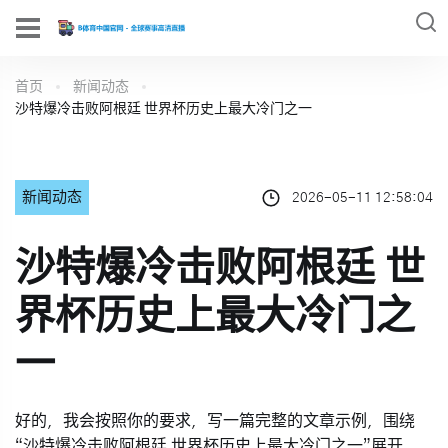
首页
新闻动态
沙特爆冷击败阿根廷 世界杯历史上最大冷门之一
新闻动态
2026-05-11 12:58:04
沙特爆冷击败阿根廷 世
界杯历史上最大冷门之
一
好的，我会按照你的要求，写一篇完整的文章示例，围绕
“沙特爆冷击败阿根廷 世界杯历史上最大冷门之一”展开，