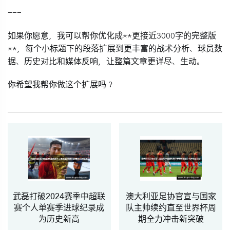
---
如果你愿意，我可以帮你优化成**更接近3000字的完整版
**，每个小标题下的段落扩展到更丰富的战术分析、球员数
据、历史对比和媒体反响，让整篇文章更详尽、生动。
你希望我帮你做这个扩展吗？
武磊打破2024赛季中超联
澳大利亚足协官宣与国家
赛个人单赛季进球纪录成
队主帅续约直至世界杯周
为历史新高
期全力冲击新突破