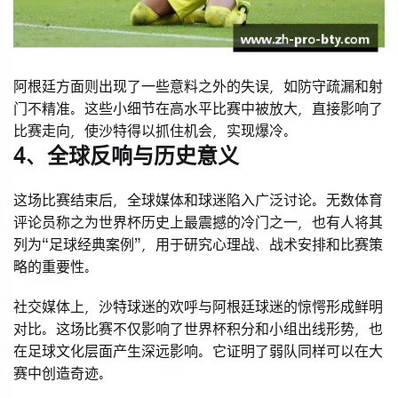
阿根廷方面则出现了一些意料之外的失误，如防守疏漏和射
门不精准。这些小细节在高水平比赛中被放大，直接影响了
比赛走向，使沙特得以抓住机会，实现爆冷。
4、全球反响与历史意义
这场比赛结束后，全球媒体和球迷陷入广泛讨论。无数体育
评论员称之为世界杯历史上最震撼的冷门之一，也有人将其
列为“足球经典案例”，用于研究心理战、战术安排和比赛策
略的重要性。
社交媒体上，沙特球迷的欢呼与阿根廷球迷的惊愕形成鲜明
对比。这场比赛不仅影响了世界杯积分和小组出线形势，也
在足球文化层面产生深远影响。它证明了弱队同样可以在大
赛中创造奇迹。