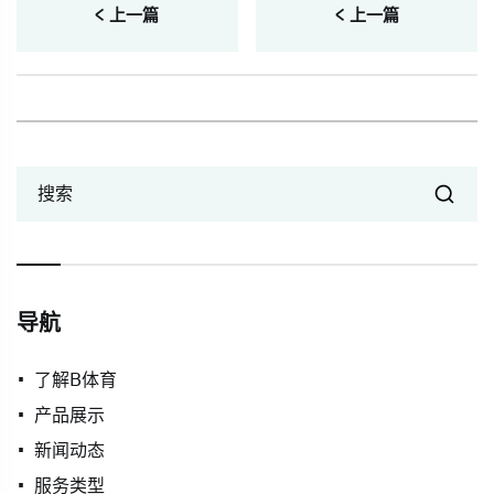
< 上一篇
< 上一篇
搜索
导航
了解B体育
产品展示
新闻动态
服务类型