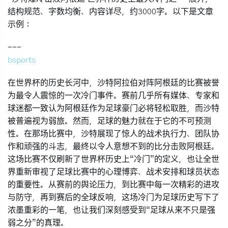
结构规范、字数均衡、内容详尽，约3000字。以下是文章
示例：
---
bsports
在世界杯的历史长河中，沙特阿拉伯对阵阿根廷的比赛被誉
为最令人震惊的一次冷门事件。赛前几乎所有媒体、专家和
球迷都一致认为阿根廷作为足球豪门必将轻松取胜，而沙特
被普遍视为弱旅。然而，足球的魅力就在于它的不可预测
性。在那场比赛中，沙特展现了惊人的战术执行力、团队协
作和顽强的斗志，最终以令人意想不到的比分击败阿根廷。
这场比赛不仅刷新了世界杯历史上“冷门”的定义，也让全世
界重新审视了足球比赛中的心理博弈、战术安排和球员状态
的重要性。从赛前的舆论压力，到比赛中每一次精彩的进攻
与防守，再到赛后的全球反响，这场冷门为足球历史写下了
浓墨重彩的一笔，也让我们深刻感受到“足球从来不只是强
弱之分”的真理。