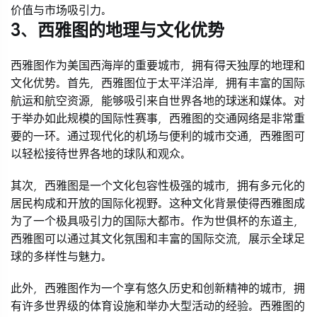
价值与市场吸引力。
3、西雅图的地理与文化优势
西雅图作为美国西海岸的重要城市，拥有得天独厚的地理和
文化优势。首先，西雅图位于太平洋沿岸，拥有丰富的国际
航运和航空资源，能够吸引来自世界各地的球迷和媒体。对
于举办如此规模的国际性赛事，西雅图的交通网络是非常重
要的一环。通过现代化的机场与便利的城市交通，西雅图可
以轻松接待世界各地的球队和观众。
其次，西雅图是一个文化包容性极强的城市，拥有多元化的
居民构成和开放的国际化视野。这种文化背景使得西雅图成
为了一个极具吸引力的国际大都市。作为世俱杯的东道主，
西雅图可以通过其文化氛围和丰富的国际交流，展示全球足
球的多样性与魅力。
此外，西雅图作为一个享有悠久历史和创新精神的城市，拥
有许多世界级的体育设施和举办大型活动的经验。西雅图的