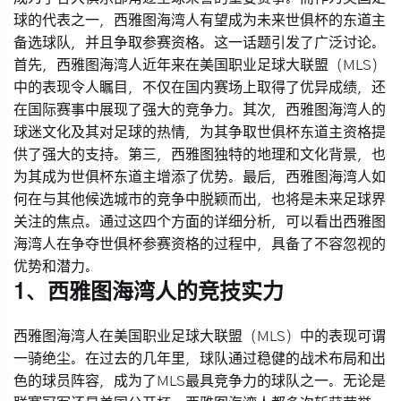
球的代表之一，西雅图海湾人有望成为未来世俱杯的东道主
备选球队，并且争取参赛资格。这一话题引发了广泛讨论。
首先，西雅图海湾人近年来在美国职业足球大联盟（MLS）
中的表现令人瞩目，不仅在国内赛场上取得了优异成绩，还
在国际赛事中展现了强大的竞争力。其次，西雅图海湾人的
球迷文化及其对足球的热情，为其争取世俱杯东道主资格提
供了强大的支持。第三，西雅图独特的地理和文化背景，也
为其成为世俱杯东道主增添了优势。最后，西雅图海湾人如
何在与其他候选城市的竞争中脱颖而出，也将是未来足球界
关注的焦点。通过这四个方面的详细分析，可以看出西雅图
海湾人在争夺世俱杯参赛资格的过程中，具备了不容忽视的
优势和潜力。
1、西雅图海湾人的竞技实力
西雅图海湾人在美国职业足球大联盟（MLS）中的表现可谓
一骑绝尘。在过去的几年里，球队通过稳健的战术布局和出
色的球员阵容，成为了MLS最具竞争力的球队之一。无论是