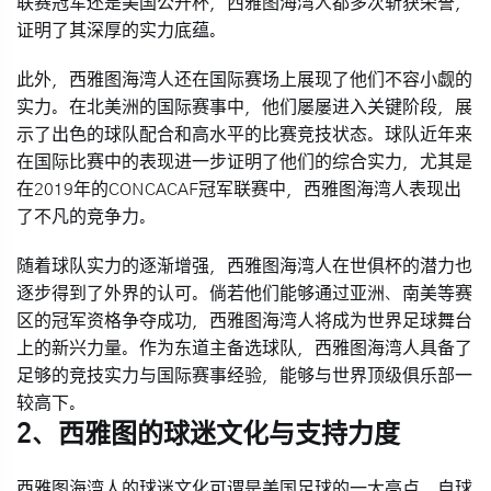
联赛冠军还是美国公开杯，西雅图海湾人都多次斩获荣誉，
证明了其深厚的实力底蕴。
此外，西雅图海湾人还在国际赛场上展现了他们不容小觑的
实力。在北美洲的国际赛事中，他们屡屡进入关键阶段，展
示了出色的球队配合和高水平的比赛竞技状态。球队近年来
在国际比赛中的表现进一步证明了他们的综合实力，尤其是
在2019年的CONCACAF冠军联赛中，西雅图海湾人表现出
了不凡的竞争力。
随着球队实力的逐渐增强，西雅图海湾人在世俱杯的潜力也
逐步得到了外界的认可。倘若他们能够通过亚洲、南美等赛
区的冠军资格争夺成功，西雅图海湾人将成为世界足球舞台
上的新兴力量。作为东道主备选球队，西雅图海湾人具备了
足够的竞技实力与国际赛事经验，能够与世界顶级俱乐部一
较高下。
2、西雅图的球迷文化与支持力度
西雅图海湾人的球迷文化可谓是美国足球的一大亮点。自球