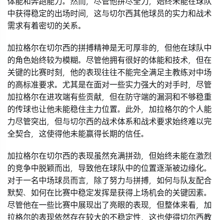
体能和奔跑能力。然而，尽管他拼尽全力，始终未能在球队
中获得稳定的出场时间，这与切尔西其他球员的实力和战术
需求有着密切的关系。
加拉格尔在切尔西的拼搏精神是无可厚非的，但他在球队中
的角色始终较为模糊。尽管他拥有很好的体能和技术，但在
关键的比赛时刻，他的表现往往不能完全满足主教练对中场
的高标准要求。尤其是在面对一些实力强大的对手时，尽管
加拉格尔在进攻端有些贡献，但在防守端的漏洞和不够稳重
的传球也让他未能稳住主力位置。此外，加拉格尔的个人能
力尽管突出，但与切尔西的战术体系和战术要求始终难以完
全契合，这使得他未能赢得长期的信任。
加拉格尔在切尔西的表现虽然充满拼劲，但始终未能在激烈
的竞争中脱颖而出，导致他在球队中的位置逐渐被边缘化。
对于一名中场球员而言，除了努力与拼搏，如何与队友配合
默契、如何在比赛中稳定发挥是获得上场机会的关键因素。
尽管他在一些比赛中展现出了亮眼的表现，但整体来看，加
拉格尔的表现依然存在较大的不稳定性，这也使得切尔西教