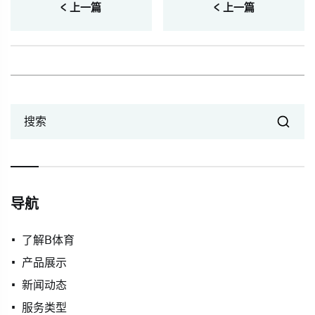
< 上一篇
< 上一篇
搜索
导航
了解B体育
产品展示
新闻动态
服务类型