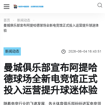
首页
新闻动态
曼城俱乐部宣布阿提哈德球场全新电竞馆正式投入运营提升球迷体
验
新闻动态
2026-06-04 16:43:51
曼城俱乐部宣布阿提哈
德球场全新电竞馆正式
投入运营提升球迷体验
随着电竞行业的飞速发展，各大体育俱乐部纷纷进军电竞领