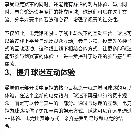
享受电竞赛事的同时，还能拥有舒适的观看体验。与此同
时，电竞馆还设有专门的社交区域，球迷们可以在这里交
流、分享对赛事的看法和心得，增强了观赛的社交性。
不仅如此，电竞馆还设立了线上与线下的互动平台，球迷可
以通过线上平台与现场观众互动，参与竞猜、投票等多种形
式的互动活动。这种线上线下相结合的方式，让更多的球迷
能够参与到赛事的体验中，进一步提升了球迷的参与感与归
属感。
3、提升球迷互动体验
曼城俱乐部开设电竞馆的核心目标之一就是增强球迷的互动
体验。在这个全新的电竞馆内，球迷不再是单纯的赛事观
众，而是可以参与其中的一部分。通过与球迷的互动，电竞
馆为球迷提供了更加丰富的娱乐方式，球迷可以在这里通过
VR体验、电竞比赛等方式，亲身感受到足球和电竞的结
合。