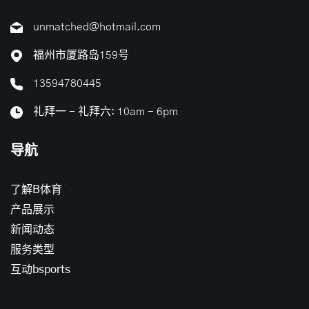
unmatched@hotmail.com
福州市厦路岛159号
13594780445
礼拜一 - 礼拜六: 10am - 6pm
导航
了解B体育
产品展示
新闻动态
服务类型
互动bsports