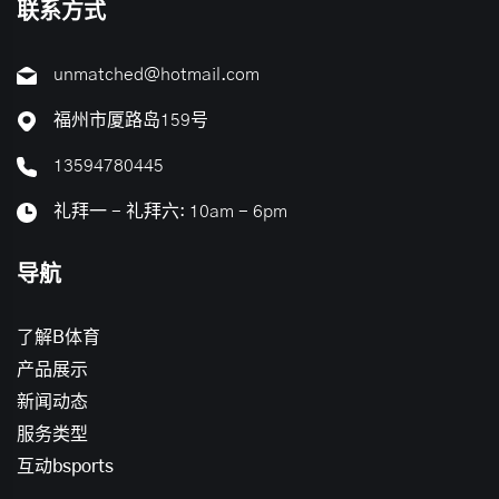
联系方式
unmatched@hotmail.com
福州市厦路岛159号
13594780445
礼拜一 - 礼拜六: 10am - 6pm
导航
了解B体育
产品展示
新闻动态
服务类型
互动bsports