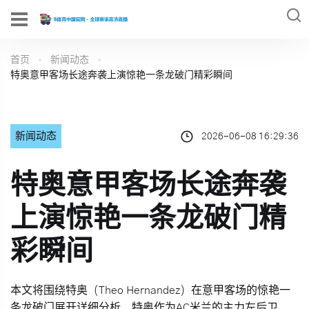
首页
新闻动态
特奥意甲客场长途奔袭上演惊艳一条龙破门精彩瞬间
新闻动态
2026-06-08 16:29:36
特奥意甲客场长途奔袭
上演惊艳一条龙破门精
彩瞬间
本文将围绕特奥（Theo Hernandez）在意甲客场的惊艳一
条龙破门展开详细分析。特奥作为AC米兰的主力左后卫，