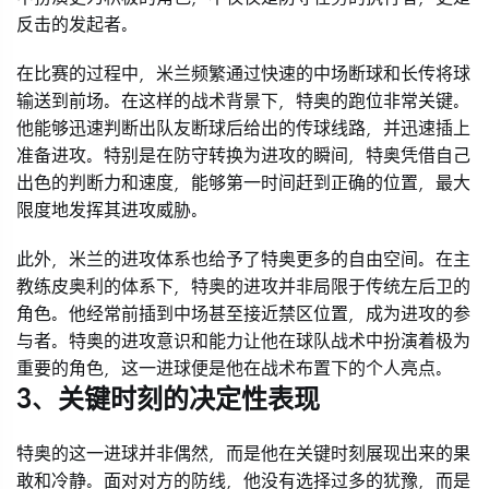
反击的发起者。
在比赛的过程中，米兰频繁通过快速的中场断球和长传将球
输送到前场。在这样的战术背景下，特奥的跑位非常关键。
他能够迅速判断出队友断球后给出的传球线路，并迅速插上
准备进攻。特别是在防守转换为进攻的瞬间，特奥凭借自己
出色的判断力和速度，能够第一时间赶到正确的位置，最大
限度地发挥其进攻威胁。
此外，米兰的进攻体系也给予了特奥更多的自由空间。在主
教练皮奥利的体系下，特奥的进攻并非局限于传统左后卫的
角色。他经常前插到中场甚至接近禁区位置，成为进攻的参
与者。特奥的进攻意识和能力让他在球队战术中扮演着极为
重要的角色，这一进球便是他在战术布置下的个人亮点。
3、关键时刻的决定性表现
特奥的这一进球并非偶然，而是他在关键时刻展现出来的果
敢和冷静。面对对方的防线，他没有选择过多的犹豫，而是