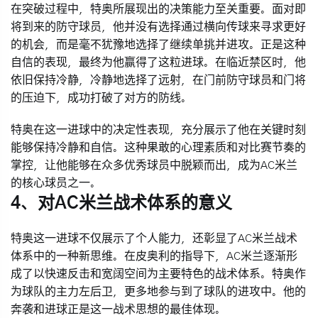
在突破过程中，特奥所展现出的决策能力至关重要。面对即
将到来的防守球员，他并没有选择通过横向传球来寻求更好
的机会，而是毫不犹豫地选择了继续单挑并进攻。正是这种
自信的表现，最终为他赢得了这粒进球。在临近禁区时，他
依旧保持冷静，冷静地选择了远射，在门前防守球员和门将
的压迫下，成功打破了对方的防线。
特奥在这一进球中的决定性表现，充分展示了他在关键时刻
能够保持冷静和自信。这种果敢的心理素质和对比赛节奏的
掌控，让他能够在众多优秀球员中脱颖而出，成为AC米兰
的核心球员之一。
4、对AC米兰战术体系的意义
特奥这一进球不仅展示了个人能力，还彰显了AC米兰战术
体系中的一种新思维。在皮奥利的指导下，AC米兰逐渐形
成了以快速反击和宽阔空间为主要特色的战术体系。特奥作
为球队的主力左后卫，更多地参与到了球队的进攻中。他的
奔袭和进球正是这一战术思想的最佳体现。