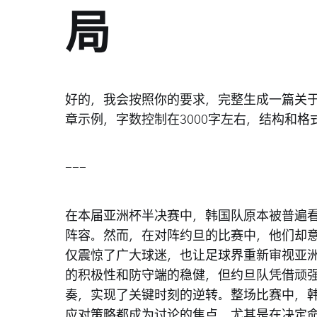
局
好的，我会按照你的要求，完整生成一篇关于
章示例，字数控制在3000字左右，结构和
---
在本届亚洲杯半决赛中，韩国队原本被普遍
阵容。然而，在对阵约旦的比赛中，他们却
仅震惊了广大球迷，也让足球界重新审视亚
的积极性和防守端的稳健，但约旦队凭借顽
奏，实现了关键时刻的逆转。整场比赛中，
应对策略都成为讨论的焦点，尤其是在决定