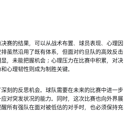
。
缘决赛的结果，可以从战术布置、球员表现、心理因
安排虽然沿用了既有体系，但面对约旦队的高效反击
明显，未能把握机会；心理压力在比赛中积累，对决
力和心理韧性则成为制胜关键。
了深刻的反思机会。球队需要在未来的比赛中进一步
升应对突发状况的能力。同时，这次比赛也向外界展
提醒所有强队在面对被低估的对手时，也必须保持充