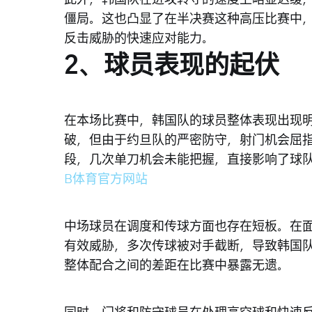
此外，韩国队在进攻转守的速度上略显迟缓
僵局。这也凸显了在半决赛这种高压比赛中
反击威胁的快速应对能力。
2、球员表现的起伏
在本场比赛中，韩国队的球员整体表现出现
破，但由于约旦队的严密防守，射门机会屈
段，几次单刀机会未能把握，直接影响了球
B体育官方网站
中场球员在调度和传球方面也存在短板。在
有效威胁，多次传球被对手截断，导致韩国
整体配合之间的差距在比赛中暴露无遗。