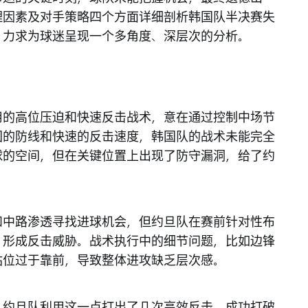
理因素及对手策略四个方面详细剖析韩国队半决赛失
，力求为球迷呈现一个多角度、深层次的分析。
用的高位压迫和快速反击战术，意在通过控制中场节
固的防线和快速的反击速度，韩国队的战术未能完全
球的空间，但在关键位置上出现了防守漏洞，给了约
和中路渗透寻找进球机会，但约旦队在赛前针对性布
，形成反击威胁。战术执行中的细节问题，比如边锋
站位过于靠前，导致整体进攻缺乏层次感。