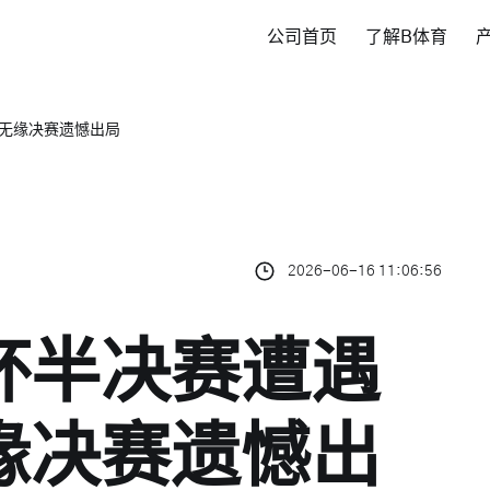
公司首页
了解B体育
无缘决赛遗憾出局
2026-06-16 11:06:56
杯半决赛遭遇
缘决赛遗憾出