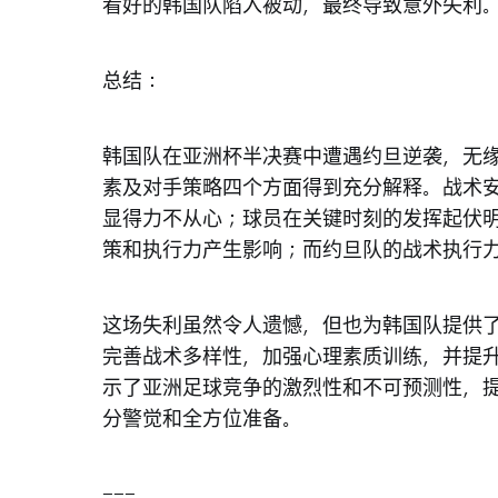
看好的韩国队陷入被动，最终导致意外失利
总结：
韩国队在亚洲杯半决赛中遭遇约旦逆袭，无
素及对手策略四个方面得到充分解释。战术
显得力不从心；球员在关键时刻的发挥起伏
策和执行力产生影响；而约旦队的战术执行
这场失利虽然令人遗憾，但也为韩国队提供
完善战术多样性，加强心理素质训练，并提
示了亚洲足球竞争的激烈性和不可预测性，
分警觉和全方位准备。
---