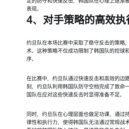
定的防守和快速反击，韩国队在心理上逐渐
表现。
4、对手策略的高效执
约旦队在本场比赛中采取了稳守反击的策略
术。这种策略不仅成功限制了韩国队的控球
序。
在比赛中，约旦队通过快速反击和高效的边
刻，约旦队利用韩国队防守空档完成了致命
国队在应对这些快速反击时显得准备不足。
同时，约旦队在心理层面也做足功课，通过
律性和执行力，使得韩国队无法通过常规战