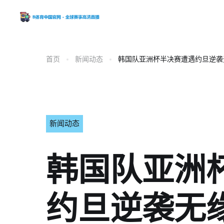
首页
新闻动态
韩国队亚洲杯半决赛遭遇约旦逆袭
新闻动态
韩国队亚洲
约旦逆袭无