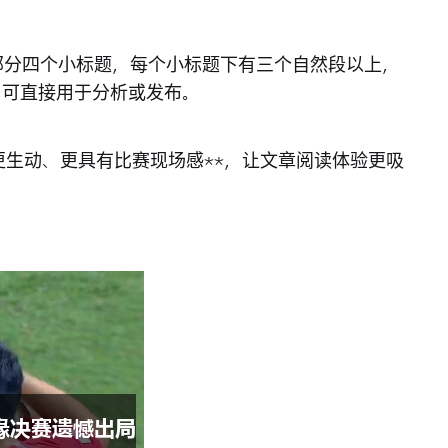
部分四个小标题，每个小标题下有三个自然段以上，
准，可直接用于分析或发布。
更生动、更具有比赛现场感**，让文章阅读体验更吸