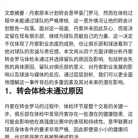
文章摘要：丹索原本计划转会意甲豪门罗马，然而在体检过
程中未能通过球队的严格审核，这一意外情况让他的转会计
划暂告一段落。面对这一局面，丹索并未因此灰心，而是决
定留在现有俱乐部，继续为球队贡献自己的力量。这一决定
不仅体现了丹索职业态度的成熟，也让俱乐部和球迷看到了
他对球队的忠诚与责任感。本文将从四个方面详细分析丹索
转会罗马体检未通过并选择留队的原因及影响，包括转会失
败的具体原因、留队对俱乐部的意义、对丹索职业发展的影
响以及球迷与媒体的反应。通过层层剖析，我们可以更全面
地理解这一事件背后的多重因素及其对未来的潜在影响。
1、转会体检未通过原因
丹索在转会罗马的过程中，体检环节是整个交易的关键一
步。俱乐部在体检中发现丹索存在一些潜在的健康隐患，这
可能会影响他在高强度比赛中的表现和持续性。意甲联赛对
球员身体条件的要求非常严格，因此即便是小小的健康问
题，也可能导致交易被暂缓或取消。