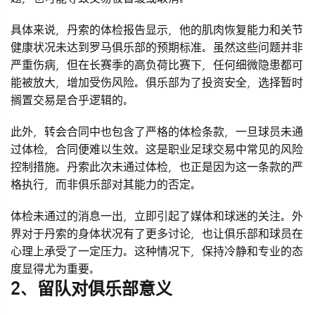
具体来说，丹索的体检报告显示，他的肌肉恢复能力和关节
健康状况未达到罗马俱乐部的预期标准。虽然这些问题并非
严重伤病，但在长赛季的高负荷比赛下，任何细微隐患都可
能被放大，增加受伤风险。俱乐部为了投资安全，选择暂时
搁置交易是合乎逻辑的。
此外，转会合同中也包含了严格的体检条款，一旦球员未通
过体检，合同便难以生效。这是职业足球交易中常见的风险
控制措施。丹索此次未通过体检，也正是因为这一条款的严
格执行，而非俱乐部对其能力的否定。
体检未通过的消息一出，立即引起了媒体和球迷的关注。外
界对于丹索的身体状况有了更多讨论，也让俱乐部和球员在
心理上承受了一定压力。这种情况下，保持冷静和专业的态
度显得尤为重要。
2、留队对俱乐部意义