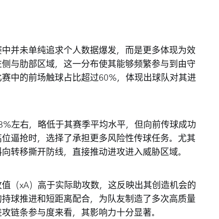
赛中并未单纯追求个人数据爆发，而是更多体现为效
左侧与肋部区域，这一分布使其能够频繁参与到由守
赛中的前场触球占比超过60%，体现出球队对其进
8%左右，略低于其赛季平均水平，但向前传球成功
高位逼抢时，选择了承担更多风险性传球任务。尤其
斜向转移撕开防线，直接推动进攻进入威胁区域。
值（xA）高于实际助攻数，这反映出其创造机会的
的持球推进和短距离配合，为队友制造了多次高质量
进攻链条参与度来看，其影响力十分显著。