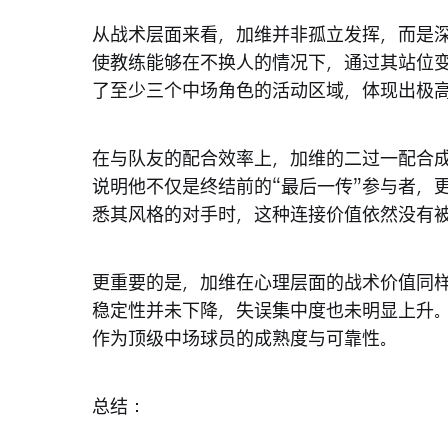
从战术层面来看，加维并非孤立发挥，而是
使教练能够在不换人的情况下，通过其站位
了至少三个中场角色的活动区域，体现出极
在与队友的配合效率上，加维的二过一配合
说明他不仅是终结前的“最后一传”参与者，
悉其风格的对手时，这种连接价值依然没有
更重要的是，加维在心理层面的战术价值同
稳定性并未下降，失误集中度也未明显上升。
作为顶级中场球员的成熟度与可靠性。
总结：