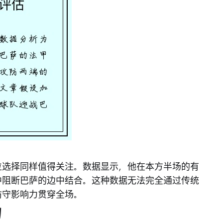
位选择同样值得关注。数据显示，他在本方半场的有
中阻断巴萨的边中结合。这种数据无法完全通过传统
防守影响力贯穿全场。
力