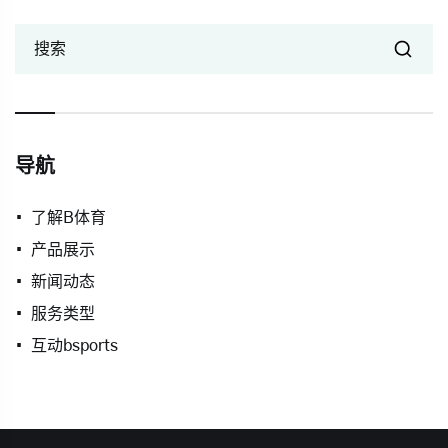
搜索
导航
了解B体育
产品展示
新闻动态
服务类型
互动bsports