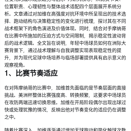
位置职责、心理韧性与整体战术适配四个层面展开系统分
析。文章通过对加维在高强度对抗环境中所呈现出的技术选
择、跑动结构与决策稳定性的变化进行梳理，探讨其在不同
战术框架下的角色演进及价值体现。同时，结合对手摩纳哥
在比赛中所施加的压迫方式与空间限制，揭示稳定性波动背
后的战术逻辑。全文旨在说明，年轻中场球员如何在洲际大
赛背景下，通过战术理解与自我调整实现表现稳定性的提
升，并为现代足球中场培养与临场部署提供具有启示意义的
观察视角。
1、比赛节奏适应
在对阵摩纳哥的比赛中，加维首先面临的是节奏层面的直接
挑战。美洲杯整体比赛强度高、转换频繁，这要求中场球员
在攻防两端迅速切换思维。加维在开局阶段偶尔出现出球过
快或处理犹豫的情况，反映出他对节奏变化的适应仍在调整
之中。
随着比赛深入，加维逐渐通过增加无球跑动和简化触球次数