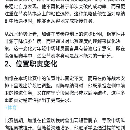
来稳定自身表现。他不再执着于单次突破的成功率，而是更
注重在节奏转换点上的站位选择。这种策略使他在面对摩纳
哥中场逼抢时，能够更从容地完成衔接任务。
从战术趋势上看，加维在节奏控制上的进步说明，稳定性并
非源于降低参与度，而是通过对比赛速度的理解来优化决
策。这一变化对年轻中场球员而言具有普遍启示意义，即在
高强度赛事中，适应节奏本身就是战术能力的一部分。
2、位置职责变化
加维在本场比赛中的位置并非固定不变，而是在教练战术安
排下呈现出阶段性调整。对阵摩纳哥时，他既承担左侧中前
卫的推进任务，又在防守阶段回撤形成双后腰结构，这种多
重职责对稳定性提出了更高要求。
B体育
比赛初期，加维在位置切换时曾出现短暂脱节，导致中场纵
向距离被拉开。但随着沟通增多，他逐渐学会通过提前预判