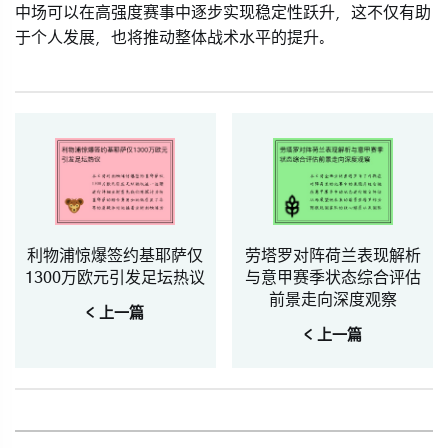
中场可以在高强度赛事中逐步实现稳定性跃升，这不仅有助
于个人发展，也将推动整体战术水平的提升。
利物浦惊爆签约基耶萨仅
劳塔罗对阵荷兰表现解析
1300万欧元引发足坛热议
与意甲赛季状态综合评估
前景走向深度观察
< 上一篇
< 上一篇