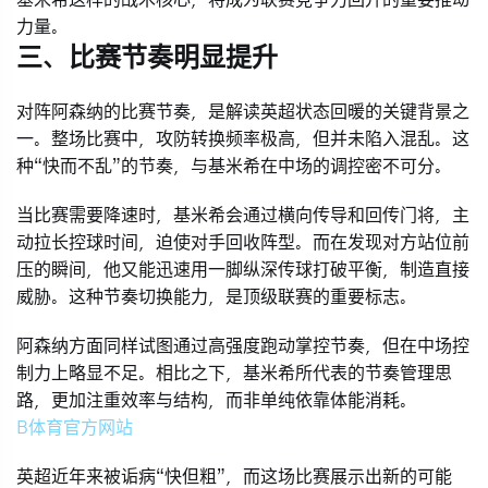
基米希这样的战术核心，将成为联赛竞争力回升的重要推动
力量。
三、比赛节奏明显提升
对阵阿森纳的比赛节奏，是解读英超状态回暖的关键背景之
一。整场比赛中，攻防转换频率极高，但并未陷入混乱。这
种“快而不乱”的节奏，与基米希在中场的调控密不可分。
当比赛需要降速时，基米希会通过横向传导和回传门将，主
动拉长控球时间，迫使对手回收阵型。而在发现对方站位前
压的瞬间，他又能迅速用一脚纵深传球打破平衡，制造直接
威胁。这种节奏切换能力，是顶级联赛的重要标志。
阿森纳方面同样试图通过高强度跑动掌控节奏，但在中场控
制力上略显不足。相比之下，基米希所代表的节奏管理思
路，更加注重效率与结构，而非单纯依靠体能消耗。
B体育官方网站
英超近年来被诟病“快但粗”，而这场比赛展示出新的可能