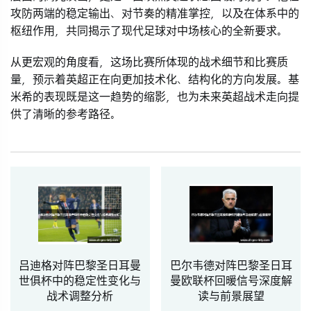
攻防两端的稳定输出、对节奏的精准掌控，以及在体系中的
枢纽作用，共同揭示了现代足球对中场核心的全新要求。
从更宏观的角度看，这场比赛所体现的战术细节和比赛质
量，预示着英超正在向更加技术化、结构化的方向发展。基
米希的表现既是这一趋势的缩影，也为未来英超战术走向提
供了清晰的参考路径。
吕迪格对阵巴黎圣日耳曼
巴尔韦德对阵巴黎圣日耳
世俱杯中的稳定性变化与
曼欧联杯回暖信号深度解
战术调整分析
读与前景展望