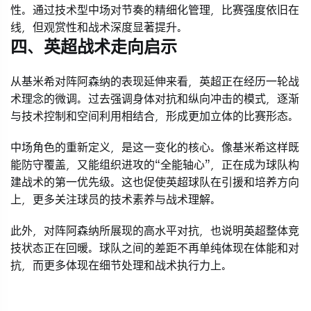
性。通过技术型中场对节奏的精细化管理，比赛强度依旧在
线，但观赏性和战术深度显著提升。
四、英超战术走向启示
从基米希对阵阿森纳的表现延伸来看，英超正在经历一轮战
术理念的微调。过去强调身体对抗和纵向冲击的模式，逐渐
与技术控制和空间利用相结合，形成更加立体的比赛形态。
中场角色的重新定义，是这一变化的核心。像基米希这样既
能防守覆盖，又能组织进攻的“全能轴心”，正在成为球队构
建战术的第一优先级。这也促使英超球队在引援和培养方向
上，更多关注球员的技术素养与战术理解。
此外，对阵阿森纳所展现的高水平对抗，也说明英超整体竞
技状态正在回暖。球队之间的差距不再单纯体现在体能和对
抗，而更多体现在细节处理和战术执行力上。