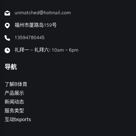
unmatched@hotmail.com
福州市厦路岛159号
13594780445
礼拜一 - 礼拜六: 10am - 6pm
导航
了解B体育
产品展示
新闻动态
服务类型
互动bsports