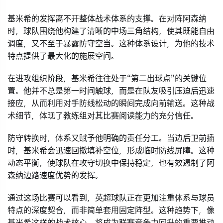
基米希的发挥离不开整体战术体系的支撑。在对阵阿森纳
时，球队围绕他构建了清晰的中场三角结构，使其既能自由
调度，又不至于暴露防守空当。这种体系设计，为他的技术
特点提供了最大化的施展空间。
在进攻组织阶段，基米希往往处于“第二出球点”的关键位
置。他并不总是第一时间触球，而是在队友吸引压迫后迅速
接应，从而利用对手防线松动的瞬间完成向前输送。这种战
术细节，体现了教练组对其比赛阅读能力的充分信任。
防守转换时，体系又赋予他明确的责任分工。当边后卫前插
时，基米希会迅速回撤填补空位，形成临时防线屏障。这种
动态平衡，使球队在攻守切换中保持稳定，也有效遏制了阿
森纳边路速度优势的发挥。
通过这场比赛可以看到，英超球队正在更加注重体系与球员
特点的深度契合，而非简单套用固定阵型。这种趋势下，像