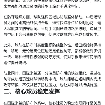
防守屏障。无论面对快速反击型球队还是控球型球队，国际
米兰都能够通过紧凑的阵型压缩对手进攻空间。
在防守组织方面，球队强调区域协防与整体移动。中后场球
员之间的距离始终保持合理，通过快速补位和及时协防，最
大程度减少防守漏洞。当对手试图通过边路突破时，边翼卫
与中后卫会迅速形成包夹，使进攻球员难以完成有效传中。
此外，球队在防守时高度重视防线整体性。后卫线始终保持
统一移动，无论是高位压迫还是低位防守，都能够做到步调
一致。这种纪律性极强的防守方式，使对手很难通过简单的
跑位撕开防线。
与此同时，国际米兰还十分注重防守后的快速组织。通过在
防守成功后迅速将球转移到中场，球队能够在短时间内完成
攻守转换，不仅减轻了防线压力，也让对手难以持续施压。
二、核心球员稳定发挥
在国际米兰的防守体系中，核心球员的稳定表现同样至关重