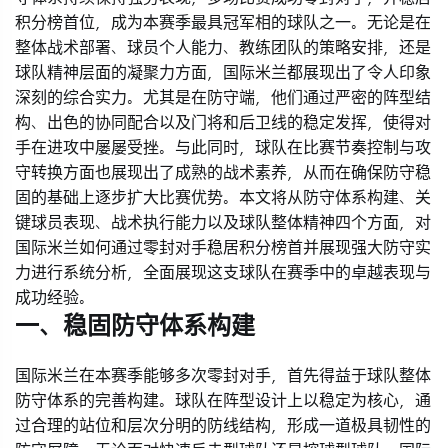
积分榜首位，成为本赛季最具冠军相的球队之一。无论是在
整体战术部署、球员个人能力、教练团队的策略安排，还是
球队精神层面的凝聚力方面，国际米兰都展现出了令人印象
深刻的综合实力。尤其是在防守端，他们通过严密的阵型结
构、出色的协同配合以及门将和后卫线的稳定发挥，使得对
手在进攻中屡屡受挫。与此同时，球队在比赛节奏控制与攻
守转换方面也展现出了成熟的战术素养，从而在确保防守稳
固的基础上逐步扩大比赛优势。本文将从防守体系构建、关
键球员表现、战术执行能力以及球队整体精神四个方面，对
国际米兰如何通过零封对手稳居积分榜首并展现强大防守实
力进行系统分析，全面展现这支球队在赛季中的卓越表现与
成功经验。
一、稳固防守体系构建
国际米兰在本赛季能够多次零封对手，首先得益于球队整体
防守体系的完善构建。球队在阵型设计上以稳定为核心，通
过合理的站位和层次分明的防线结构，形成一道极具韧性的