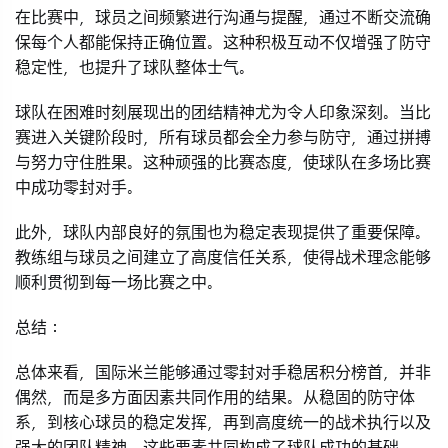
在比赛中，球员之间频繁进行沟通与提醒，通过不断交流确
保每个人都能保持正确位置。这种积极互动不仅增强了防守
稳定性，也提升了球队整体士气。
球队在困难时刻展现出的团结精神尤为令人印象深刻。当比
赛进入关键阶段时，所有球员都会全力参与防守，通过拼搏
与努力守住胜果。这种顽强的比赛态度，使球队在多场比赛
中成功零封对手。
此外，球队内部良好的氛围也为稳定表现提供了重要保障。
教练组与球员之间建立了高度信任关系，使得战术理念能够
顺利贯彻到每一场比赛之中。
总结：
总体来看，国际米兰能够通过零封对手稳居积分榜首，并非
偶然，而是多方面因素共同作用的结果。从稳固的防守体
系，到核心球员的稳定发挥，再到高度统一的战术执行以及
强大的团队精神，这些要素共同构成了球队成功的基础。