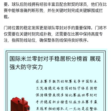
要。球队后防线拥有经验丰富且配合默契的球员，他们在比
赛中能够准确判断形势，并在关键时刻完成关键解围或拦
截。
门将位置的稳定发挥更是球队零封对手的重要保障。门将不
仅需要在关键时刻完成扑救，还需要在比赛中保持高度专
注，指挥防线站位，确保整条防线保持良好秩序。