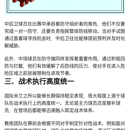
中后卫球员在比赛中承担着防守组织者的角色，他们不仅要
完成一对一防守，还要负责指挥整体防线移动。当对手试图
通过直塞球寻找机会时，中后卫往往能够提前预判并及时化
解威胁。
此外，中场球员在防守端同样发挥着重要作用。通过积极回
防与拦截，他们有效缓解了后防线的压力，使对手在进入危
险区域之前就被限制住进攻节奏。
三、战术执行高度统一
国际米兰之所以能够长期保持稳定表现，很大程度上源于球
队在战术执行上的高度统一。无论是主力球员还是替补球
员，在登场后都能够迅速融入既定战术体系。
教练团队在赛前会根据不同对手制定针对性战术。例如面对