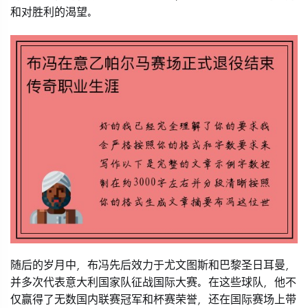
和对胜利的渴望。
随后的岁月中，布冯先后效力于尤文图斯和巴黎圣日耳曼，
并多次代表意大利国家队征战国际大赛。在这些球队，他不
仅赢得了无数国内联赛冠军和杯赛荣誉，还在国际赛场上带