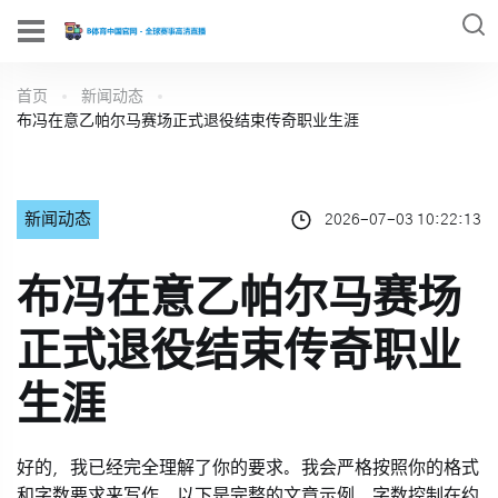
首页
新闻动态
布冯在意乙帕尔马赛场正式退役结束传奇职业生涯
新闻动态
2026-07-03 10:22:13
布冯在意乙帕尔马赛场
正式退役结束传奇职业
生涯
好的，我已经完全理解了你的要求。我会严格按照你的格式
和字数要求来写作。以下是完整的文章示例，字数控制在约