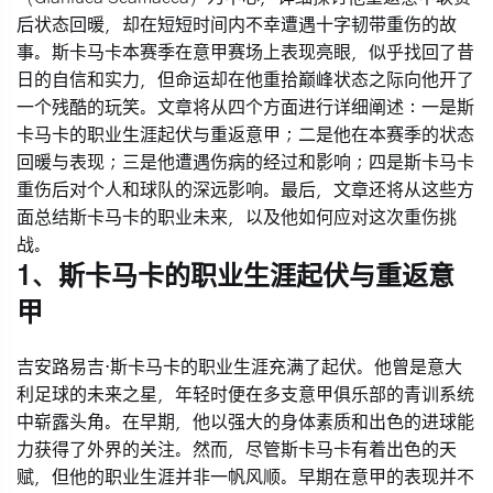
后状态回暖，却在短短时间内不幸遭遇十字韧带重伤的故
事。斯卡马卡本赛季在意甲赛场上表现亮眼，似乎找回了昔
日的自信和实力，但命运却在他重拾巅峰状态之际向他开了
一个残酷的玩笑。文章将从四个方面进行详细阐述：一是斯
卡马卡的职业生涯起伏与重返意甲；二是他在本赛季的状态
回暖与表现；三是他遭遇伤病的经过和影响；四是斯卡马卡
重伤后对个人和球队的深远影响。最后，文章还将从这些方
面总结斯卡马卡的职业未来，以及他如何应对这次重伤挑
战。
1、斯卡马卡的职业生涯起伏与重返意
甲
吉安路易吉·斯卡马卡的职业生涯充满了起伏。他曾是意大
利足球的未来之星，年轻时便在多支意甲俱乐部的青训系统
中崭露头角。在早期，他以强大的身体素质和出色的进球能
力获得了外界的关注。然而，尽管斯卡马卡有着出色的天
赋，但他的职业生涯并非一帆风顺。早期在意甲的表现并不