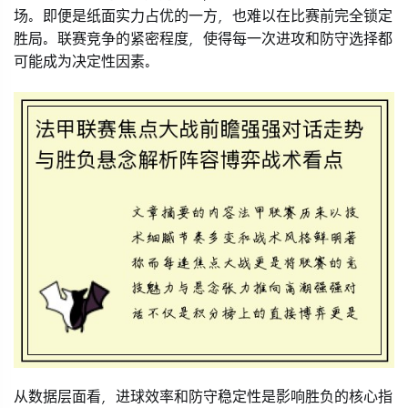
场。即便是纸面实力占优的一方，也难以在比赛前完全锁定
胜局。联赛竞争的紧密程度，使得每一次进攻和防守选择都
可能成为决定性因素。
从数据层面看，进球效率和防守稳定性是影响胜负的核心指