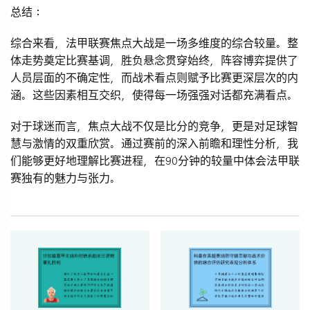
总结：
综合来看，法甲联赛焦点大战是一场多维度的综合较量。整
体走势奠定比赛基调，胜负悬念贯穿始终，阵容博弈提供了
人员层面的不确定性，而战术看点则赋予比赛更深层次的内
涵。这些因素相互交织，使得每一场强强对话都充满看点。
对于球迷而言，焦点大战不仅是比分的竞争，更是对足球智
慧与激情的双重欣赏。通过赛前的深入前瞻和理性分析，我
们能够更好地理解比赛进程，在90分钟的较量中体会法甲联
赛独有的魅力与张力。