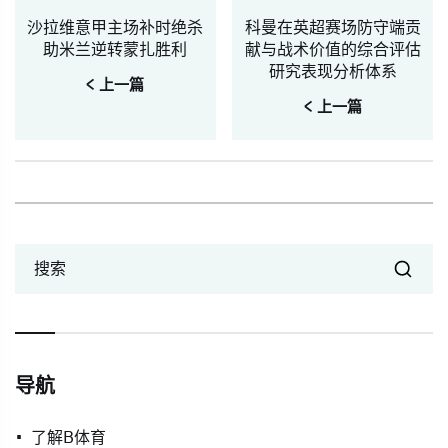
沙拉维意甲主场补时绝杀
科曼在英超赛场防守端贡
助米兰逆转蒙扎胜利
献与战术价值的综合评估
研究表现分析体系
< 上一篇
< 上一篇
搜索
导航
了解B体育