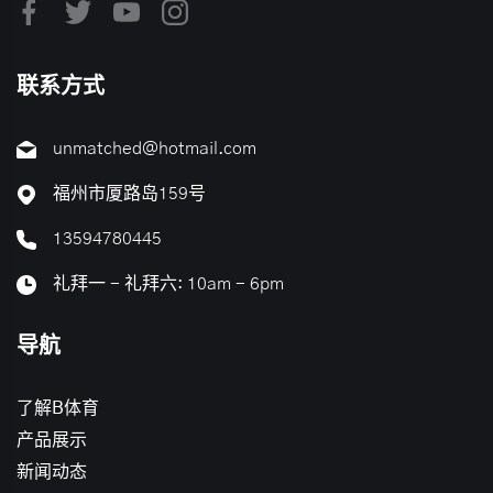
联系方式
unmatched@hotmail.com
福州市厦路岛159号
13594780445
礼拜一 - 礼拜六: 10am - 6pm
导航
了解B体育
产品展示
新闻动态