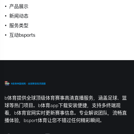
产品展示
新闻动态
服务类型
互动bsports
b体育提供全球顶级体育赛事高清直播服务，涵盖足球、篮
球等热门项目。b体育app下载安装便捷，支持多终端观
看，b体育官网实时更新赛事信息。专业解说团队，流畅直
播体验，bsport体育让您不错过任何精彩瞬间。