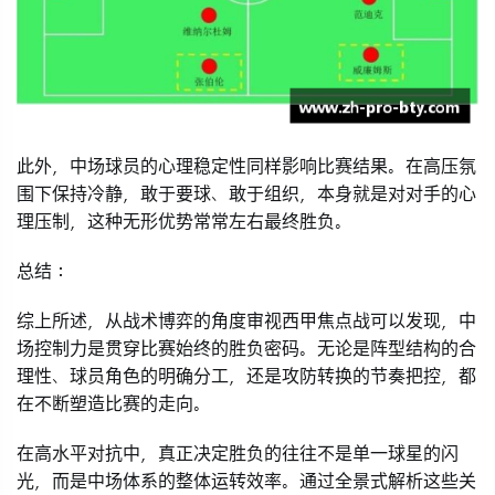
此外，中场球员的心理稳定性同样影响比赛结果。在高压氛
围下保持冷静，敢于要球、敢于组织，本身就是对对手的心
理压制，这种无形优势常常左右最终胜负。
总结：
综上所述，从战术博弈的角度审视西甲焦点战可以发现，中
场控制力是贯穿比赛始终的胜负密码。无论是阵型结构的合
理性、球员角色的明确分工，还是攻防转换的节奏把控，都
在不断塑造比赛的走向。
在高水平对抗中，真正决定胜负的往往不是单一球星的闪
光，而是中场体系的整体运转效率。通过全景式解析这些关