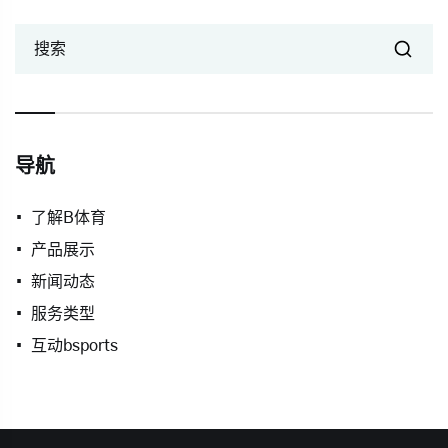
搜索
导航
了解B体育
产品展示
新闻动态
服务类型
互动bsports