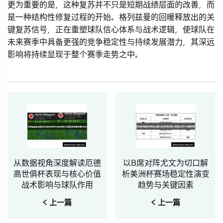
更为重要的是，这种复苏并不只是短期战绩层面的改善，而
是一种结构性修复过程的开始。格列兹曼的回暖释放出的关
键复苏信号，正在重塑球队信心体系与战术逻辑，使球队在
未来赛季中具备更强的竞争稳定性与持续发展潜力，其深远
影响将持续显现于整个赛季走势之中。
从数据视角深度解读厄德
以B席对阵尤文为切口解
高世俱杯表现与核心价值
析美洲杯赛场稳定性演变
战术影响与球队作用
趋势与关键因素
< 上一篇
< 上一篇