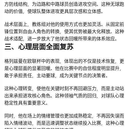
方防线结构，为边路和中路球员创造进攻空间。这种无球跑
动的价值，使球队整体进攻更具层次感和立体感。
战术层面上，教练组对他的使用方式也更加灵活。从固定前
锋位置到自由人角色的转换，使其优势被最大化释放。这种
战术适配，进一步放大了他状态回暖所带来的体系效应。
三、心理层面全面复苏
格列兹曼在欧联杯中的表现，体现出的不仅是技术恢复，更
是心理层面的显著回暖。他在比赛中的自信程度明显提升，
敢于承担责任，主动要球，成为关键节点的决策者。
这种心理转变，使他在关键时刻不再回避压力，而是主动站
出来承担进攻核心角色。这种领袖气质的回归，对球队心理
稳定性具有重要意义。
同时，他在场上的情绪管理也更加成熟稳定，不再因失误而
陷入情绪波动，而是迅速调整状态继续投入比赛，这种心理