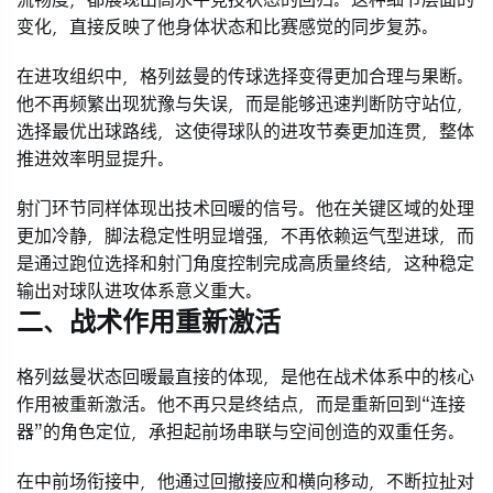
流畅度，都展现出高水平竞技状态的回归。这种细节层面的
变化，直接反映了他身体状态和比赛感觉的同步复苏。
在进攻组织中，格列兹曼的传球选择变得更加合理与果断。
他不再频繁出现犹豫与失误，而是能够迅速判断防守站位，
选择最优出球路线，这使得球队的进攻节奏更加连贯，整体
推进效率明显提升。
射门环节同样体现出技术回暖的信号。他在关键区域的处理
更加冷静，脚法稳定性明显增强，不再依赖运气型进球，而
是通过跑位选择和射门角度控制完成高质量终结，这种稳定
输出对球队进攻体系意义重大。
二、战术作用重新激活
格列兹曼状态回暖最直接的体现，是他在战术体系中的核心
作用被重新激活。他不再只是终结点，而是重新回到“连接
器”的角色定位，承担起前场串联与空间创造的双重任务。
在中前场衔接中，他通过回撤接应和横向移动，不断拉扯对