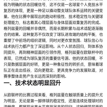
极为明确的状态回暖信号，这不仅是一名球星个人竞技水平
复苏的体现，更是一种足以撬动整支球队体系运转的关键变
量。他在比赛中展现出的跑动积极性、技术稳定性与关键球
处理能力，标志着其心理层面与身体层面双重复苏的完成。
格列兹曼的回暖并非偶然，而是长期积累与战术适配逐渐融
合的结果。这种复苏不仅改变了球队进攻端的结构平衡，也
重塑了中前场的组织逻辑，同时对更衣室氛围、球队信心与
战术执行力都产生了深远影响。从个人状态回归，到体系协
同提升，再到精神层面的引领作用，格列兹曼在欧联杯中的
表现，已然成为球队复苏的重要信号源。他的状态回暖，不
只是数据层面的好转，更是一种象征性的转折点，意味着球
队正在走出低谷，迈向更稳定、更具竞争力的发展轨道，对
赛季整体走势产生长远而深刻的影响。
一、技术状态明显回升
从欧联杯的比赛过程来看，格列兹曼在触球质量上的提升尤
为明显。无论是第一脚停球的稳定性，还是连续处理球时的