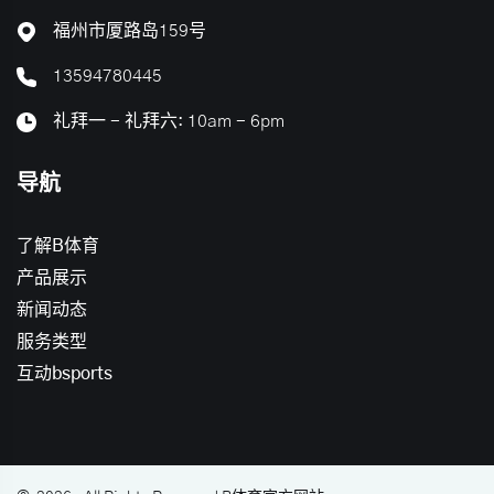
福州市厦路岛159号
13594780445
礼拜一 - 礼拜六: 10am - 6pm
导航
了解B体育
产品展示
新闻动态
服务类型
互动bsports