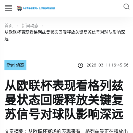
首页
新闻动态
从欧联杯表现看格列兹曼状态回暖释放关键复苏信号对球队影响深
远
新闻动态
2026-03-11 16:45:56
从欧联杯表现看格列兹
曼状态回暖释放关键复
苏信号对球队影响深远
文章摘要：从欧联杯赛场的表现来看，格列兹曼正在释放出