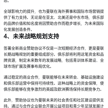
态。
全球影响力的提升，也为曼联在海外赛事和国际市场营销提
供了有力支持。无论是在亚太、北美还是中东市场，俱乐部
的品牌价值和知名度将因赞助合作而稳步增长，为未来国际
化发展创造条件。
4、未来战略规划支持
签署全新商业赞助协议不仅是一次短期经济合作，更是曼联
长期战略规划的重要组成部分。俱乐部将利用这笔资金和品
牌资源，制定未来数年的发展战略，包括青训体系建设、全
球市场扩展及赛事布局优化。
通过稳定的商业合作，曼联能够在未来转会、基础设施建设
和俱乐部运营中保持可持续性。这种战略上的资金保障，使
俱乐部能够在竞争激烈的英超及欧洲赛场保持长期竞争力。
此外，赞助协议也为曼联未来的社会责任和社区建设提供支
持。通过与合作企业联合开展公益项目和青少年足球发展计