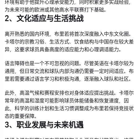
环境有助于他提升心理承受能力，同时积累更多实战经验，
为未来可能的欧洲或其他高水平联赛打下基础。
2、文化适应与生活挑战
离开熟悉的国内环境，布里若将首次深度融入中东文化圈。
卡塔尔的宗教习俗、生活方式、饮食结构与中国存在较大差
异，这要求球员具备高度的适应能力和心理调适能力。
语言障碍也是一个不可忽视的问题。尽管英语在卡塔尔较为
通用，但日常交流和球队内部沟通仍需要一定时间适应。布
里若需要通过语言学习和积极沟通，逐渐融入球队和社区。
此外，高温气候和赛程安排也对身体适应提出挑战。卡塔尔
常年的高温和湿度可能影响球员体能储备和恢复速度，因
此，科学的训练计划和生活习惯调整成为布里若保持竞技状
态的重要保障。
3、职业发展与未来机遇