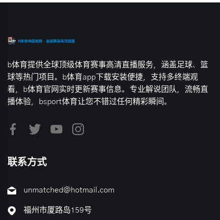
b体育提供全球顶级体育赛事高清直播服务，涵盖足球、篮
球等热门项目。b体育app下载安装便捷，支持多终端观
看，b体育官网实时更新赛事信息。专业解说团队，流畅直
播体验，bsport体育让您不错过任何精彩瞬间。
联系方式
unmatched@hotmail.com
福州市厦路岛159号