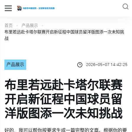
首页
产品展示
布里若远赴卡塔尔联赛开启新征程中国球员留洋版图添一次未知挑
战
产品展示
2026-05-07 14:42:25
布里若远赴卡塔尔联赛
开启新征程中国球员留
洋版图添一次未知挑战
好的，我可以帮你按要求生成一篇完整的文章。根据你的要