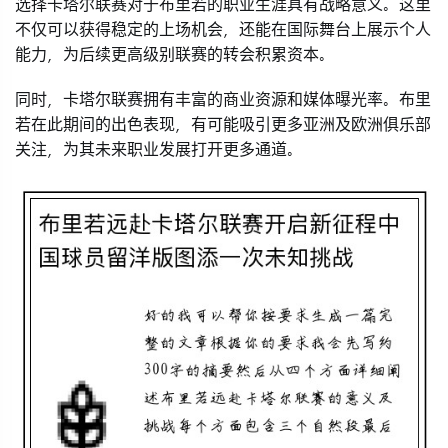
选择卡塔尔联赛对于布里若的职业生涯具有战略意义。这里
不仅可以获得稳定的上场机会，还能在国际舞台上展示个人
能力，为后续更高级别联赛的转会积累资本。
同时，卡塔尔联赛拥有丰富的商业资源和媒体曝光率。布里
若在此期间的出色表现，有可能吸引更多亚洲及欧洲俱乐部
关注，为其未来职业发展打开更多通道。