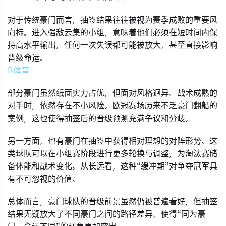
对于传统豪门而言，抽签结果往往被视为赛季成败的重要风
向标。进入强敌云集的小组，意味着他们必须在短时间内保
持高水平输出，任何一次失误都可能被放大，甚至直接影响
晋级命运。
B体育
部分豪门虽然纸面实力占优，但面对风格迥异、战术成熟的
对手时，依然存在不小风险。欧冠赛场历来不乏豪门翻船的
案例，这也使得抽签后的晋级预测充满争议和分歧。
另一方面，也有豪门在抽签中获得相对理想的对阵形势。这
类球队可以在小组赛阶段进行更多轮换与调整，为淘汰赛储
备体能和战术变化。从长远看，这种“缓冲期”对争夺冠军具
有不可忽视的价值。
总体而言，豪门球队的晋级前景虽然仍被普遍看好，但抽签
结果无疑放大了不同豪门之间的路径差异，使得“同为豪