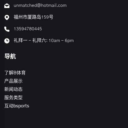
unmatched@hotmail.com
福州市厦路岛159号
13594780445
礼拜一 - 礼拜六: 10am - 6pm
导航
了解B体育
产品展示
新闻动态
服务类型
互动bsports