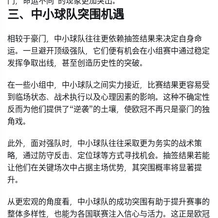
门，命运不同”的现象更加突出。
三、中小球队突围机遇
相较于豪门，中小球队往往更依赖抽签结果来决定自身命
运。一旦避开顶级强队，它们便有机会在小组赛中通过稳定
发挥争取出线，甚至创造历史性的突破。
在一些小组中，中小球队之间实力接近，比赛结果更容易受
到临场状态、战术执行以及心理因素的影响。这种不确定性
反而为他们提供了“逆袭”的土壤，使欧冠不再只是豪门的独
角戏。
此外，面对强队时，中小球队往往采取更为务实的战术策
略，通过防守反击、定位球等方式寻找机会。抽签结果若能
让他们在关键场次中占据主场优势，其突围概率将显著提
升。
从更宏观的角度看，中小球队的成功突围有助于提升赛事的
整体多样性，也能为各国联赛注入信心与活力。这正是欧冠