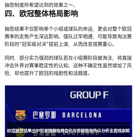
抽签制度所希望达到的效果之一。
四、欧冠整体格局影响
抽签结果不仅影响单个小组或球队的命运，更会对整个欧冠
赛季的走势产生深远影响。强队过早相遇，可能导致淘汰赛
阶段的“冠军级对决”提前上演，从而改变观赛重心。
同时，部分实力强劲的球队若在小组赛阶段被淘汰，将直接
冲击外界对赛事稳定性的认知。这种不确定性虽然增加了风
险，却也提升了欧冠的戏剧性和话题度。