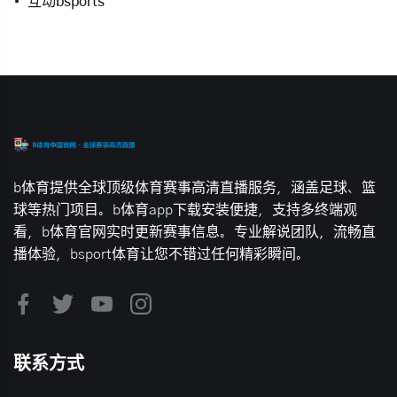
互动bsports
b体育提供全球顶级体育赛事高清直播服务，涵盖足球、篮
球等热门项目。b体育app下载安装便捷，支持多终端观
看，b体育官网实时更新赛事信息。专业解说团队，流畅直
播体验，bsport体育让您不错过任何精彩瞬间。
联系方式