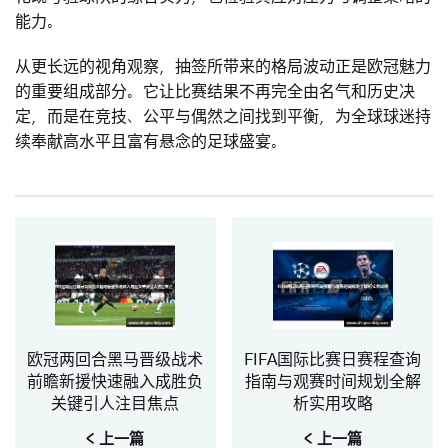
能力。
从更长远的视角观察，抽签所带来的格局波动正是欧冠魅力
的重要组成部分。它让比赛结果不再完全由名气和历史决
定，而是在竞技、公平与偶然之间找到平衡，为全球球迷持
续奉献高水平且富有悬念的足球盛宴。
欧冠两回合黑马晋级战术
FIFA国际比赛日赛程查询
前瞻新援快速融入成胜负
指南与观赛时间规划全解
关键引人注目焦点
析实用攻略
< 上一篇
< 上一篇