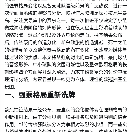
的强弱格局变化以及各支球队晋级前景的广泛热议，进行一
次全面而系统的观察与分析。欧冠作为欧洲足坛竞技水平最
高、关注度最集中的赛事之一，每一次抽签不仅决定了小组
赛或淘汰赛阶段的对阵形势，也在很大程度上影响着球队的
战略部署、球员心理以及外界舆论的走向。抽签结果公布
后，传统豪门的命运分化、新兴劲旅的机遇挑战、死亡之组
的残酷竞争以及整体赛事格局的潜在变化，迅速成为媒体与
球迷讨论的焦点。本文将从强弱对比的重新洗牌、豪门球队
的晋级形势、中小球队的突围可能性以及整体欧冠格局的长
期影响四个方面展开深入阐述，力求在纷繁复杂的讨论中梳
理清晰脉络，为读者呈现一幅更为立体、理性的欧冠抽签全
景图。
一、强弱格局重新洗牌
欧冠抽签结果一经公布，最直观的变化便体现在强弱格局的
重新排列上。由于分档规则、联赛排名以及回避原则的综合
作用，部分传统强队被分入竞争相对激烈的小组，而一些实