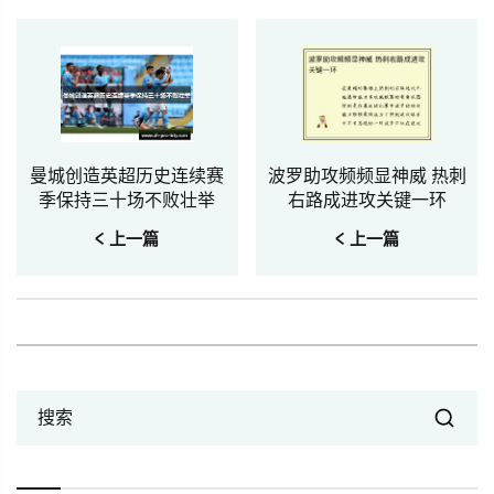
曼城创造英超历史连续赛
波罗助攻频频显神威 热刺
季保持三十场不败壮举
右路成进攻关键一环
< 上一篇
< 上一篇
搜索