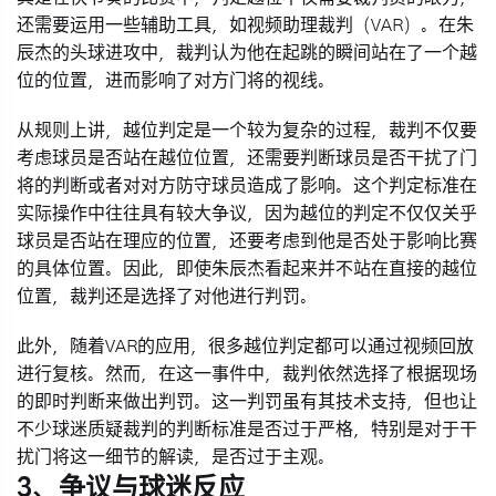
还需要运用一些辅助工具，如视频助理裁判（VAR）。在朱
辰杰的头球进攻中，裁判认为他在起跳的瞬间站在了一个越
位的位置，进而影响了对方门将的视线。
从规则上讲，越位判定是一个较为复杂的过程，裁判不仅要
考虑球员是否站在越位位置，还需要判断球员是否干扰了门
将的判断或者对对方防守球员造成了影响。这个判定标准在
实际操作中往往具有较大争议，因为越位的判定不仅仅关乎
球员是否站在理应的位置，还要考虑到他是否处于影响比赛
的具体位置。因此，即使朱辰杰看起来并不站在直接的越位
位置，裁判还是选择了对他进行判罚。
此外，随着VAR的应用，很多越位判定都可以通过视频回放
进行复核。然而，在这一事件中，裁判依然选择了根据现场
的即时判断来做出判罚。这一判罚虽有其技术支持，但也让
不少球迷质疑裁判的判断标准是否过于严格，特别是对于干
扰门将这一细节的解读，是否过于主观。
3、争议与球迷反应