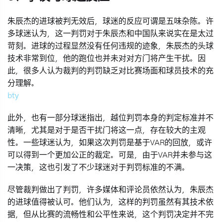
朱辰杰的进球被判无效后，球迷的反应可谓是五味杂陈。许
多球迷认为，这一判罚对于朱辰杰和中国队来说实在是太过
苛刻。进球的过程显然没有任何违规的迹象，朱辰杰的头球
技术非常到位，他的跑位也并未对对方门将产生干扰。因
此，很多人认为裁判的判罚缺乏对比赛场面和球员技术的充
分理解。
bty
此外，也有一部分球迷指出，越位判罚本身的判定标准并不
清晰，尤其是对于是否干扰门将这一点，存在较大的主观
性。一些球迷认为，如果这次判罚是基于VAR的回放，或许
可以得到一个更加公正的裁定。可是，由于VAR并未参与这
一决策，这也引发了不少球迷对于判罚标准的不满。
尽管裁判做出了判罚，许多媒体和评论员依然认为，朱辰杰
的进球值得被认可。他们认为，这样的判罚虽然有其技术依
据，但从比赛的流畅性和公平性来说，这个判罚决定并不完