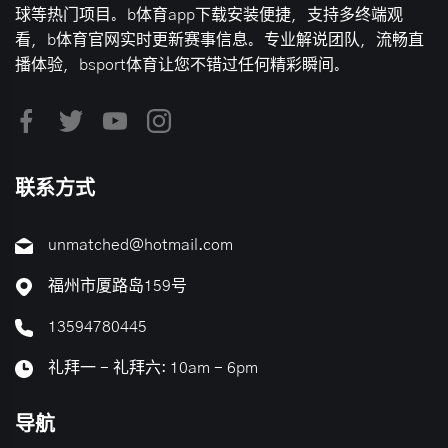
球等热门项目。b体育app下载安装便捷，支持多终端观
看，b体育官网实时更新赛事信息。专业解说团队，流畅直
播体验，bsport体育让您不错过任何精彩瞬间。
联系方式
unmatched@hotmail.com
福州市厦路岛159号
13594780445
礼拜一 - 礼拜六: 10am - 6pm
导航