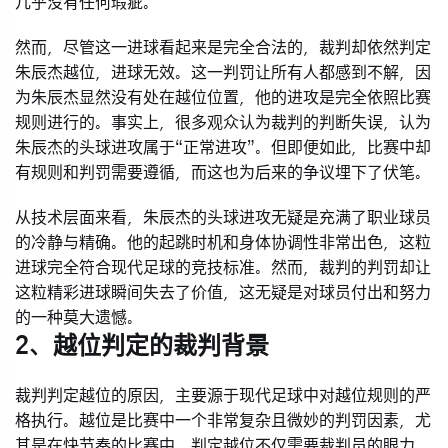
几乎没有任何瑕疵。
然而，尽管这一进球看起来是完全合法的，裁判却依然判定
朱辰杰越位，进球无效。这一判罚让所有人都感到不解，因
为朱辰杰显然没有处在越位位置，他的进攻是完全依照比赛
规则进行的。事实上，很多观众认为裁判的判断失误，认为
朱辰杰的头球进攻属于“正常进攻”。但即便如此，比赛中却
有规则和判罚需要遵循，而这也为后来的争议埋下了伏笔。
从技术层面来看，朱辰杰的头球进攻无疑是充满了职业球员
的冷静与精确。他的起跳时机和身体协调性非常出色，这粒
进球完全符合现代足球的竞技标准。然而，裁判的判罚却让
这粒精彩进球瞬间失去了价值，这无疑是对球员付出和努力
的一种莫大遗憾。
2、越位判定的裁判背景
裁判判定越位的原因，主要源于现代足球中对越位规则的严
格执行。越位是比赛中一个非常复杂且微妙的判罚因素，尤
其是在快节奏的比赛中，判定越位不仅需要裁判员的眼力，