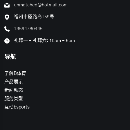
unmatched@hotmail.com
福州市厦路岛159号
13594780445
礼拜一 - 礼拜六: 10am - 6pm
导航
了解B体育
产品展示
新闻动态
服务类型
互动bsports