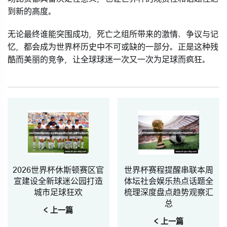
到新的高度。
无论最终谁能突围成功，死亡之组所带来的激情、争议与记
忆，都会成为世界杯历史中不可或缺的一部分。正是这种残
酷而美丽的竞争，让全球球迷一次又一次为足球而疯狂。
2026世界杯休斯顿赛区官
世界杯赛程提醒串联本周
宣建设全新球迷公园打造
体坛社会娱乐热点话题全
城市足球狂欢
梳理深度盘点趋势观察汇
总
< 上一篇
< 上一篇