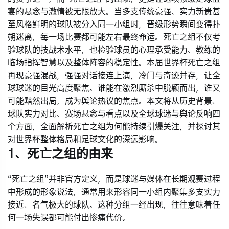
宴的悬念与激情被无限放大。当多支传统豪强、实力新贵甚
至风格鲜明的球队被分入同一小组时，晋级形势瞬间变得扑
朔迷离，每一场比赛都可能左右最终命运。死亡之组不仅考
验球队的技战术水平，也检验球员的心理承受能力、教练的
临场指挥智慧以及整体阵容的稳定性。本届世界杯死亡之组
再现豪强混战，强强对话接连上演，冷门与奇迹并存，让全
球球迷的目光高度聚焦。谁能在激烈厮杀中脱颖而出，谁又
可能黯然出局，成为舆论热议的焦点。本文将从历史背景、
球队实力对比、赛场悬念与看点以及全球球迷与舆论反响四
个方面，全面解析死亡之组为何能持续引爆关注，并探讨其
对世界杯整体格局和足球文化的深远影响。
1、死亡之组的由来
“死亡之组”并非官方定义，而是球迷与媒体在长期观赛过程
中形成的形象说法，通常用来形容同一小组内聚集多支实力
接近、名气极大的球队。这种分组一经出现，往往意味着任
何一场失误都可能付出惨痛代价。