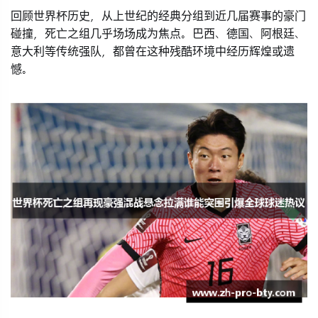
回顾世界杯历史，从上世纪的经典分组到近几届赛事的豪门
碰撞，死亡之组几乎场场成为焦点。巴西、德国、阿根廷、
意大利等传统强队，都曾在这种残酷环境中经历辉煌或遗
憾。