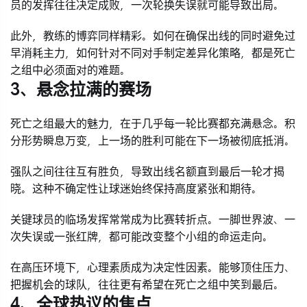
员的发挥往往决定成败，一次轮换失误就可能导致出局。
此外，教练的博弈同样精彩。如何在确保出线的同时避免过
早消耗主力，如何针对不同对手制定差异化策略，都是死亡
之组中必须面对的难题。
3、悬念拉满的赛场
死亡之组最大的魅力，在于几乎每一轮比赛都充满悬念。积
分形势瞬息万变，上一场的胜利可能在下一场被彻底抵消。
强队之间往往互有胜负，导致出线名额直到最后一轮才揭
晓。这种不确定性让球迷始终保持高度紧张和期待。
关键球员的临场发挥常常成为比赛转折点。一脚世界波、一
次失误或一张红牌，都可能改变整个小组的命运走向。
在高压环境下，心理素质成为决定性因素。能够顶住压力、
把握机会的球队，往往更有希望在死亡之组中笑到最后。
4、全球热议的焦点