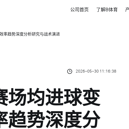
公司首页
了解B体育
效率趋势深度分析研究与战术演进
2026-05-30 11:16:38
赛场均进球变
率趋势深度分