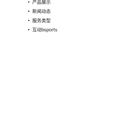
产品展示
新闻动态
服务类型
互动bsports