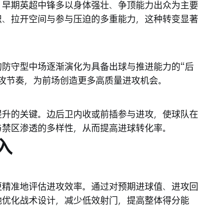
。早期英超中锋多以身体强壮、争顶能力出众为主要
织、拉开空间与参与压迫的多重能力，这种转变显著
防守型中场逐渐演化为具备出球与推进能力的“后
攻节奏，为前场创造更多高质量进攻机会。
提升的关键。边后卫内收或前插参与进攻，使球队在
与禁区渗透的多样性，从而提高进球转化率。
入
更精准地评估进攻效率。通过对预期进球值、进攻回
地优化战术设计，减少低效射门，提高整体得分能