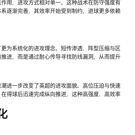
点作用，进攻方式相对单一。这种战术在防守强度有
体系逐渐完善，其效率开始受到制约，进球更多依赖
了更为系统化的进攻理念。短传渗透、阵型压缩与区
前推进，而是通过耐心传导寻找防线漏洞，从而提升
思潮进一步改变了英超的进攻面貌。高位压迫与快速
，在得球后迅速完成纵向推进，这种高强度、高效率
化