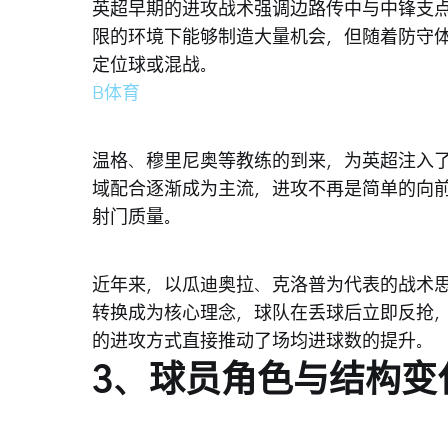
英超早期的进攻战术强调边路传中与中锋支
限的环境下能够制造大量机会，但随着防守
定位球或混战。
B体育
温格、穆里尼奥等教练的到来，为英超注入
域配合逐渐成为主流，进攻不再是简单的向
射门质量。
近年来，以瓜迪奥拉、克洛普为代表的战术
转换成为核心理念，球队在丢球后立即反抢
的进攻方式直接推动了场均进球数的提升。
3、球员角色与结构变