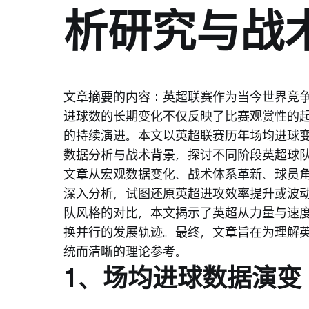
析研究与战
文章摘要的内容：英超联赛作为当今世界竞
进球数的长期变化不仅反映了比赛观赏性的
的持续演进。本文以英超联赛历年场均进球
数据分析与战术背景，探讨不同阶段英超球
文章从宏观数据变化、战术体系革新、球员
深入分析，试图还原英超进攻效率提升或波
队风格的对比，本文揭示了英超从力量与速
换并行的发展轨迹。最终，文章旨在为理解
统而清晰的理论参考。
1、场均进球数据演变