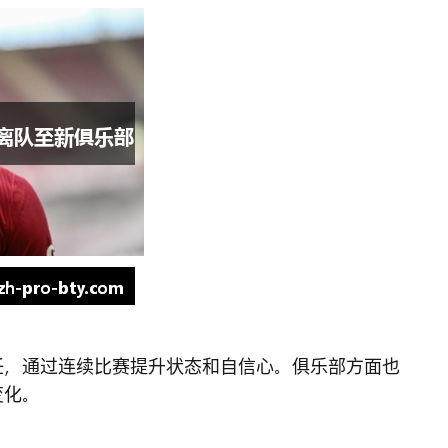
任，通过连续比赛提升状态和自信心。俱乐部方面也
变化。