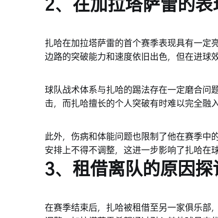
2、在加拉塔萨雷的表
扎哈在加拉塔萨雷的首个赛季表现具有一定
边路的突破能力和速度依旧出色，但在进球
球队战术体系与扎哈的踢法存在一定磨合问
击，而扎哈擅长的个人突破有时难以完全融
此外，伤病和体能问题也限制了他在赛季中
安排上不得不调整，这进一步影响了扎哈在
3、租借离队的原因探
在赛季结束后，扎哈被租借至另一家俱乐部