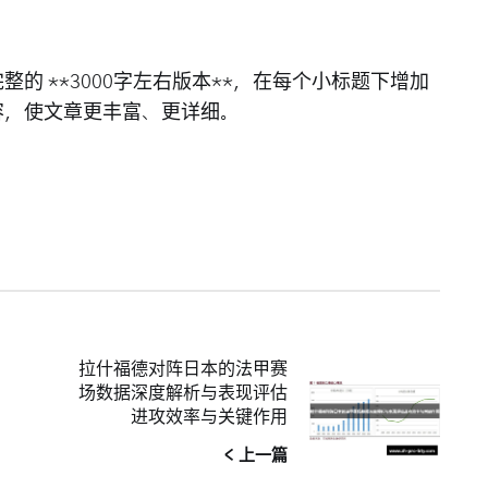
的 **3000字左右版本**，在每个小标题下增加
容，使文章更丰富、更详细。
拉什福德对阵日本的法甲赛
场数据深度解析与表现评估
进攻效率与关键作用
< 上一篇