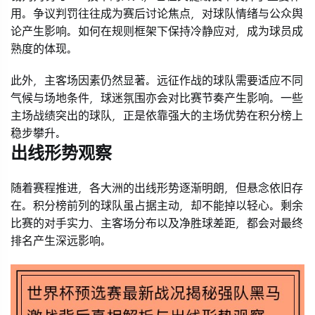
用。争议判罚往往成为赛后讨论焦点，对球队情绪与公众舆
论产生影响。如何在规则框架下保持冷静应对，成为球员成
熟度的体现。
此外，主客场因素仍然显著。远征作战的球队需要适应不同
气候与场地条件，球迷氛围亦会对比赛节奏产生影响。一些
主场战绩突出的球队，正是依靠强大的主场优势在积分榜上
稳步攀升。
出线形势观察
随着赛程推进，各大洲的出线形势逐渐明朗，但悬念依旧存
在。积分榜前列的球队虽占据主动，却不能掉以轻心。剩余
比赛的对手实力、主客场分布以及净胜球差距，都会对最终
排名产生深远影响。