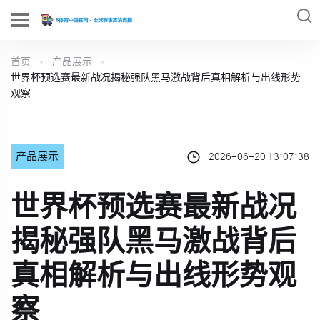
首页
产品展示
世界杯预选赛最新战况揭秘强队黑马激战背后真相解析与出线形势
观察
产品展示
2026-06-20 13:07:38
世界杯预选赛最新战况
揭秘强队黑马激战背后
真相解析与出线形势观
察