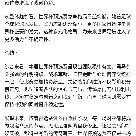
预选赛增添了戏剧色彩。
从整体趋势看，世界杯预选赛竞争格局日益均衡。随着足球
全球化深入发展，实力差距逐渐缩小，更多国家具备冲击世
界杯正赛的潜力。这种多元化格局，为未来世界足坛注入了
更多活力与不确定性。
总结：
综合来看，本届世界杯预选赛呈现出强队稳中有变、黑马势
头强劲的鲜明特点。战术革新、阵容更新与心理博弈交织在
一起，使比赛更加精彩纷呈。关键战役的胜负不仅影响积分
榜走势，也塑造着各队的信心与气质。传统豪门若想顺利出
线，必须在稳定与创新之间找到平衡，而黑马球队则需要在
保持冲劲的同时提升稳定性。
展望未来，随着预选赛进入白热化阶段，每一场对决都将成
为决定命运的节点。无论是强队的自我修正，还是黑马的持
续突破，都将书写新的传奇篇章。世界杯预选赛不仅是一场