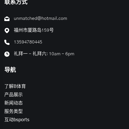
联系方式
unmatched@hotmail.com
福州市厦路岛159号
13594780445
礼拜一 - 礼拜六: 10am - 6pm
导航
了解B体育
产品展示
新闻动态
服务类型
互动bsports