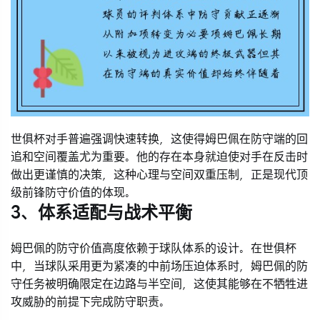
世俱杯对手普遍强调快速转换，这使得姆巴佩在防守端的回
追和空间覆盖尤为重要。他的存在本身就迫使对手在反击时
做出更谨慎的决策，这种心理与空间双重压制，正是现代顶
级前锋防守价值的体现。
3、体系适配与战术平衡
姆巴佩的防守价值高度依赖于球队体系的设计。在世俱杯
中，当球队采用更为紧凑的中前场压迫体系时，姆巴佩的防
守任务被明确限定在边路与半空间，这使其能够在不牺牲进
攻威胁的前提下完成防守职责。