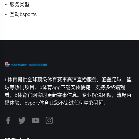
服务类型
互动bsports
b体育提供全球顶级体育赛事高清直播服务，涵盖足球、篮
球等热门项目。b体育app下载安装便捷，支持多终端观
看，b体育官网实时更新赛事信息。专业解说团队，流畅直
播体验，bsport体育让您不错过任何精彩瞬间。