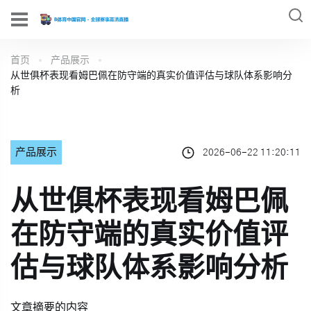
首页
产品展示
从世俱杯表现看姆巴佩在防守端的真实价值评估与球队体系影响分
析
产品展示
2026-06-22 11:20:11
从世俱杯表现看姆巴佩
在防守端的真实价值评
估与球队体系影响分析
文章摘要的内容