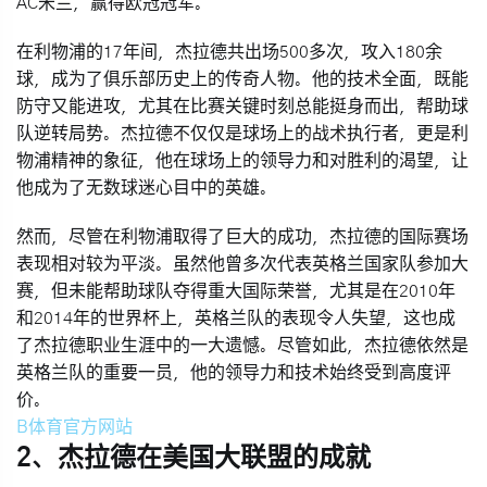
AC米兰，赢得欧冠冠军。
在利物浦的17年间，杰拉德共出场500多次，攻入180余
球，成为了俱乐部历史上的传奇人物。他的技术全面，既能
防守又能进攻，尤其在比赛关键时刻总能挺身而出，帮助球
队逆转局势。杰拉德不仅仅是球场上的战术执行者，更是利
物浦精神的象征，他在球场上的领导力和对胜利的渴望，让
他成为了无数球迷心目中的英雄。
然而，尽管在利物浦取得了巨大的成功，杰拉德的国际赛场
表现相对较为平淡。虽然他曾多次代表英格兰国家队参加大
赛，但未能帮助球队夺得重大国际荣誉，尤其是在2010年
和2014年的世界杯上，英格兰队的表现令人失望，这也成
了杰拉德职业生涯中的一大遗憾。尽管如此，杰拉德依然是
英格兰队的重要一员，他的领导力和技术始终受到高度评
价。
B体育官方网站
2、杰拉德在美国大联盟的成就