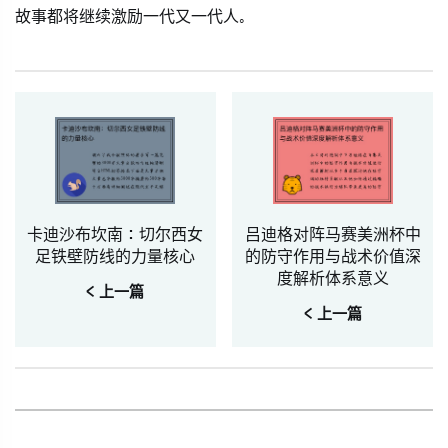
故事都将继续激励一代又一代人。
卡迪沙布坎南：切尔西女
吕迪格对阵马赛美洲杯中
足铁壁防线的力量核心
的防守作用与战术价值深
度解析体系意义
< 上一篇
< 上一篇