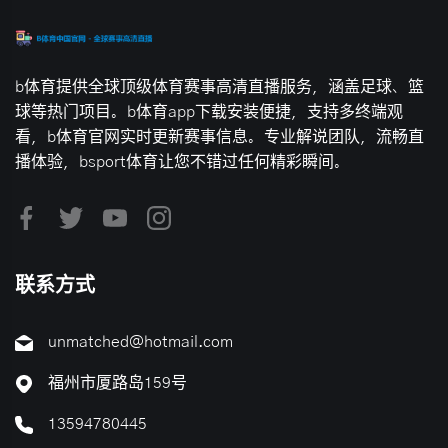
b体育提供全球顶级体育赛事高清直播服务，涵盖足球、篮
球等热门项目。b体育app下载安装便捷，支持多终端观
看，b体育官网实时更新赛事信息。专业解说团队，流畅直
播体验，bsport体育让您不错过任何精彩瞬间。
联系方式
unmatched@hotmail.com
福州市厦路岛159号
13594780445