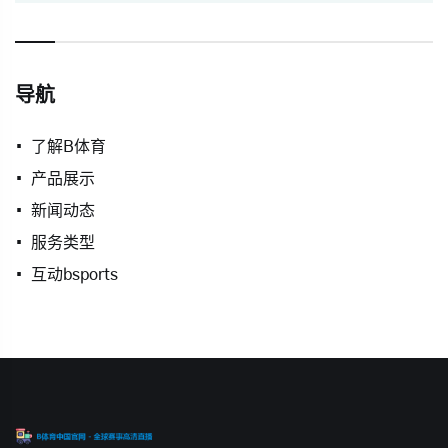
导航
了解B体育
产品展示
新闻动态
服务类型
互动bsports