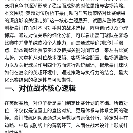
长期竞争中逐渐形成了稳定而成熟的对位思维与客场策略。
本文围绕“英超对位解析下豪门动向与客场策略对比赛结果
的深度影响关键走势”这一核心主题展开，试图从整体视角
剖析豪门在面对不同对手时的战术选择、阵容调配以及心理
博弈。通过对位关系的细化分析，可以看出豪门球队在客场
比赛中并非单纯依赖个人能力，而是通过精确判断对手弱
点、动态调整比赛节奏以及把握关键时间节点，来左右比赛
走势。文章将从对位战术逻辑、客场阵容配置、临场调整能
力以及关键球员作用四个方面进行系统阐述，揭示豪门球队
如何在复杂的英超环境中，通过策略与执行力的结合，最大
化比赛结果的稳定性与可预期性。
一、对位战术核心逻辑
在英超赛场，对位解析是豪门制定比赛计划的基础。所谓对
位，不仅仅是位置上的直接对抗，更是体系与体系之间的碰
撞。豪门教练团队会通过大量数据与录像分析，锁定对手在
边路、中场或防线上的薄弱环节，从而在战术设计上形成针