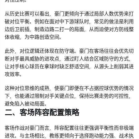
对性压制。
从历史比赛可以看出，豪门更倾向于通过局部人数优势来打
破对位平衡。例如在面对中下游球队时，常见的做法是利用
边后卫前插，制造边路二打一的局面，从而迫使对方防线整
体收缩，为中路创造空间。
此外，对位逻辑还体现在防守端。豪门在客场往往会优先切
断对手最具威胁的进攻点，通过盯人结合区域防守的方式，
让对手核心球员在拿球时缺乏舒适空间，从源头上削弱其进
攻效率。
这种对位思维的成熟，使豪门即便在不占据控球优势的情况
下，也能通过限制对手关键点位，保持比赛走势的可控性，
避免陷入被动局面。
二、客场阵容配置策略
客场作战对豪门而言，阵容配置往往更强调平衡性而非极端
进攻。与主场相比，教练更倾向于选择跑动能力强、战术执