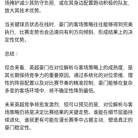
场掩护减少其防守负担，或在其身边配置跑动积极的队友，
放大其技术优势。
当关键球员状态在线时，豪门的客场策略往往能够得到完美
执行，比赛走势也会迅速向有利方向倾斜，形成结果上的决
定性优势。
总结：
综合来看，英超豪门在对位解析与客场策略上的成熟度，是
其长期保持竞争力的重要原因。通过系统化的对位思维、理
性的阵容配置以及对比赛节奏的精准控制，豪门能够在复杂
多变的客场环境中，将不确定性降到最低。
未来英超竞争将愈发激烈，但可以预见的是，对位解析与客
场策略仍将是决定比赛结果的关键走势。谁能在细节层面持
续进化，谁就更有可能在漫长赛季中占据主动，塑造真正的
豪门稳定性。