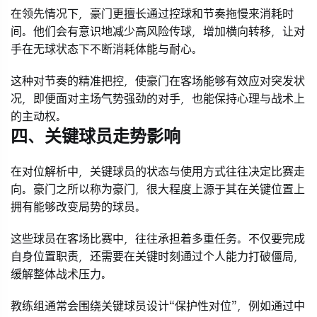
在领先情况下，豪门更擅长通过控球和节奏拖慢来消耗时
间。他们会有意识地减少高风险传球，增加横向转移，让对
手在无球状态下不断消耗体能与耐心。
这种对节奏的精准把控，使豪门在客场能够有效应对突发状
况，即便面对主场气势强劲的对手，也能保持心理与战术上
的主动权。
四、关键球员走势影响
在对位解析中，关键球员的状态与使用方式往往决定比赛走
向。豪门之所以称为豪门，很大程度上源于其在关键位置上
拥有能够改变局势的球员。
这些球员在客场比赛中，往往承担着多重任务。不仅要完成
自身位置职责，还需要在关键时刻通过个人能力打破僵局，
缓解整体战术压力。
教练组通常会围绕关键球员设计“保护性对位”，例如通过中