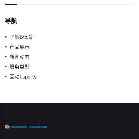
导航
了解B体育
产品展示
新闻动态
服务类型
互动bsports