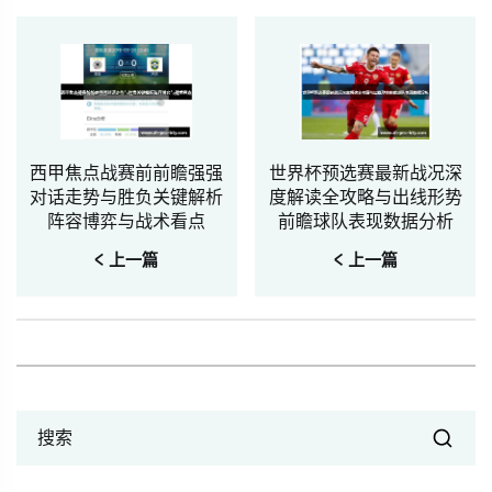
西甲焦点战赛前前瞻强强
世界杯预选赛最新战况深
对话走势与胜负关键解析
度解读全攻略与出线形势
阵容博弈与战术看点
前瞻球队表现数据分析
< 上一篇
< 上一篇
搜索