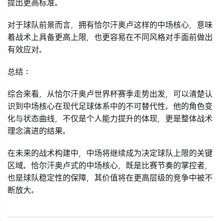
提出更高标准。
对于球队前景而言，拥有恰尔汗奥卢这样的中场核心，意味
着战术上具备更高上限，也更容易在不同风格对手面前做出
有效应对。
总结：
综合来看，从恰尔汗奥卢世界杯赛季走势出发，可以清楚认
识到中场核心在现代足球体系中的不可替代性。他的角色变
化与状态曲线，不仅是个人能力提升的体现，更是整体战术
理念演进的结果。
在未来的战术构建中，中场将继续成为决定球队上限的关键
区域。恰尔汗奥卢式的中场核心，既是比赛节奏的掌控者，
也是球队稳定性的保障，其价值将在更高层级的竞争中被不
断放大。