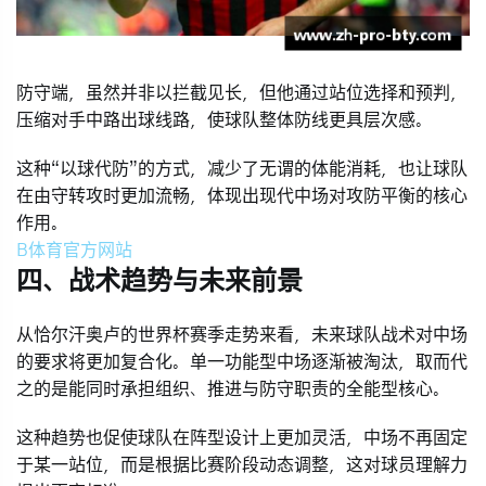
防守端，虽然并非以拦截见长，但他通过站位选择和预判，
压缩对手中路出球线路，使球队整体防线更具层次感。
这种“以球代防”的方式，减少了无谓的体能消耗，也让球队
在由守转攻时更加流畅，体现出现代中场对攻防平衡的核心
作用。
B体育官方网站
四、战术趋势与未来前景
从恰尔汗奥卢的世界杯赛季走势来看，未来球队战术对中场
的要求将更加复合化。单一功能型中场逐渐被淘汰，取而代
之的是能同时承担组织、推进与防守职责的全能型核心。
这种趋势也促使球队在阵型设计上更加灵活，中场不再固定
于某一站位，而是根据比赛阶段动态调整，这对球员理解力