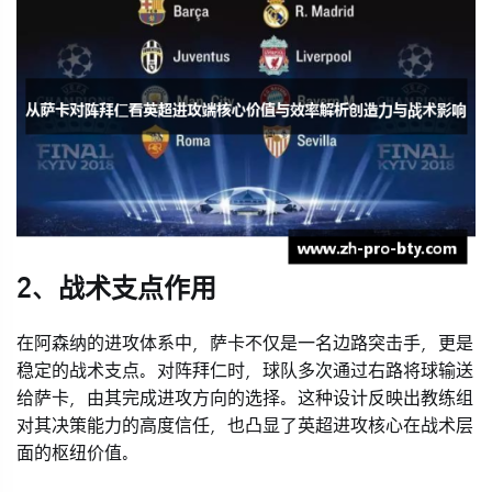
2、战术支点作用
在阿森纳的进攻体系中，萨卡不仅是一名边路突击手，更是
稳定的战术支点。对阵拜仁时，球队多次通过右路将球输送
给萨卡，由其完成进攻方向的选择。这种设计反映出教练组
对其决策能力的高度信任，也凸显了英超进攻核心在战术层
面的枢纽价值。