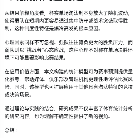
从结果解释角度看，杯赛单场淘汰制本身放大了随机波动，
使得弱队在短期内更容易通过集中防守或战术突袭取得胜
利。这种制度性特征是爆冷高发的根本原因。
心理因素同样不可忽视。强队往往背负更大的胜负压力，而
弱队则以“挑战者”心态应战，这种心理不对称在单场决胜环
境下可能显著影响比赛结果。
在应用价值方面，本文构建的统计模型可为赛事预测提供量
化参考，帮助媒体、俱乐部及管理机构更理性地评估比赛风
险。同时，该模型也可扩展应用于其他具有淘汰特征的竞技
或决策场景。
通过理论与实践的结合，研究成果不仅丰富了体育统计分析
的研究内容，也为理解不确定性提供了新的视角。
总结：