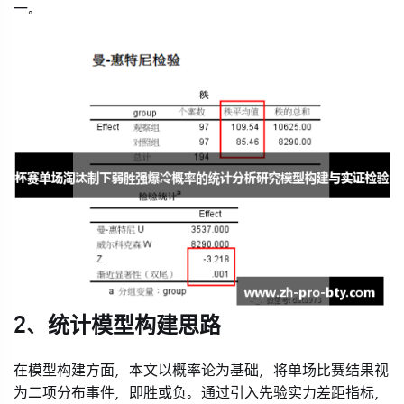
一。
2、统计模型构建思路
在模型构建方面，本文以概率论为基础，将单场比赛结果视
为二项分布事件，即胜或负。通过引入先验实力差距指标，