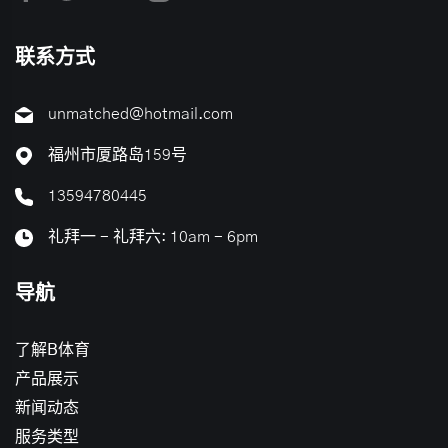
联系方式
unmatched@hotmail.com
福州市厦路岛159号
13594780445
礼拜一 - 礼拜六: 10am - 6pm
导航
了解B体育
产品展示
新闻动态
服务类型