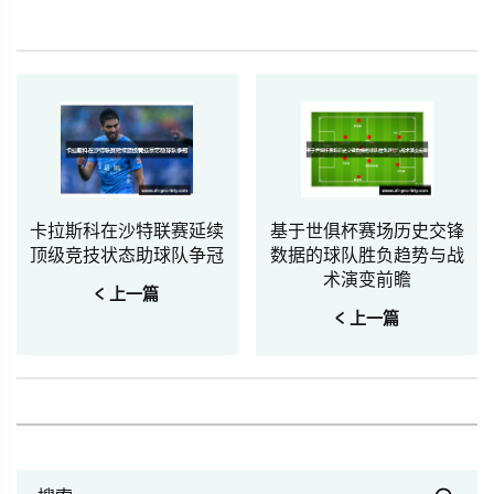
卡拉斯科在沙特联赛延续
基于世俱杯赛场历史交锋
顶级竞技状态助球队争冠
数据的球队胜负趋势与战
术演变前瞻
< 上一篇
< 上一篇