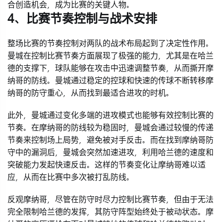
合创造机会，成为比赛的关键人物。
4、比赛节奏控制与战术安排
整场比赛的节奏控制对两队的战术布局起到了决定性作用。
曼城在控制比赛节奏方面展现了极强的能力，尤其是在哈兰
德的支撑下，球队能够在攻击中迅速调整节奏，从而撕开摩
纳哥的防线。曼城通过稳定的控球和快速的传球不断转移摩
纳哥的防守重心，从而找到最适合进攻的时机。
此外，曼城通过变化多端的进攻模式也能够有效控制比赛的
节奏。在摩纳哥的防线较为稳固时，曼城会通过较慢的传递
节奏来控制场上局势，避免被对手反击。而在找到摩纳哥防
守中的漏洞后，曼城会突然加速进攻，利用哈兰德的速度和
突破能力发起快速反击。这样的节奏变化让摩纳哥难以适
应，从而在比赛中多次被打乱防线。
反观摩纳哥，尽管在防守时尽力控制比赛节奏，但由于无法
完全限制哈兰德的发挥，其防守阵型始终处于被动状态。摩