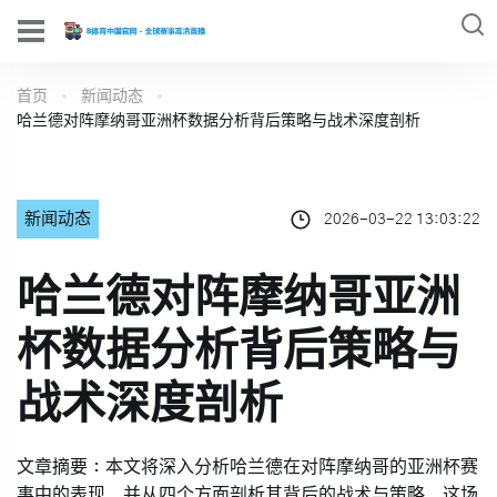
首页
新闻动态
哈兰德对阵摩纳哥亚洲杯数据分析背后策略与战术深度剖析
新闻动态
2026-03-22 13:03:22
哈兰德对阵摩纳哥亚洲
杯数据分析背后策略与
战术深度剖析
文章摘要：本文将深入分析哈兰德在对阵摩纳哥的亚洲杯赛
事中的表现，并从四个方面剖析其背后的战术与策略。这场