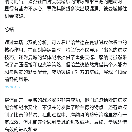
纳哥的高压逼抢在面对曼城精妙的传球和哈兰德的跑动时，
显得有些力不从心，导致其防线多次出现漏洞，被曼城抓住
机会攻破。
总结：
通过本场比赛的分析，可以看出哈兰德在曼城进攻体系中的
核心作用。在面对摩纳哥时，哈兰德不仅展示了出色的进攻
技巧，还为曼城的整体战术提供了重要支撑。摩纳哥虽然采
取了高压逼抢和包夹等策略，但哈兰德依然凭借其个人能力
和与队友的默契配合，成功突破了对方的防线，展现了顶级
前锋的风采。
bsports
整体而言，曼城的战术安排非常成功，他们通过精妙的进攻
配合和战术变化，不仅充分发挥了哈兰德的特点，还有效控
制了比赛的节奏。在此过程中，摩纳哥的防守策略虽然有一
定成效，但未能完全遏制曼城的进攻威胁。最终，曼城凭借
高效的进攻和�