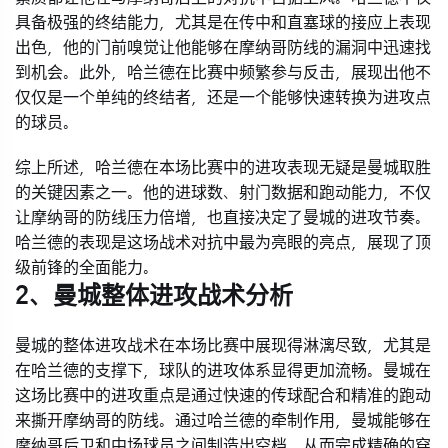
具备极强的终结能力，尤其是在传中和直塞球的接应上表现
出色，他的门前嗅觉让他能够在摩纳哥防线的漏洞中迅速找
到机会。此外，哈兰德在比赛中频繁参与反击，展现出他不
仅仅是一个单纯的终结者，还是一个能够快速转换为进攻点
的球员。
综上所述，哈兰德在本场比赛中的进攻表现无疑是曼城取胜
的关键因素之一。他的进球数、射门数据和跑动能力，不仅
让摩纳哥的防线压力倍增，也直接决定了曼城的进攻节奏。
哈兰德的表现是这场战术对抗中最为亮眼的亮点，展现了顶
级前锋的全面能力。
2、曼城整体进攻战术分析
曼城的整体进攻战术在本场比赛中展现得淋漓尽致，尤其是
在哈兰德的支撑下，球队的进攻体系显得更加流畅。曼城在
这场比赛中的进攻重点是通过快速的传球配合和精准的跑动
来撕开摩纳哥的防线。通过哈兰德的牵制作用，曼城能够在
摩纳哥后卫和中场球员之间制造出空档，从而完成精确的穿