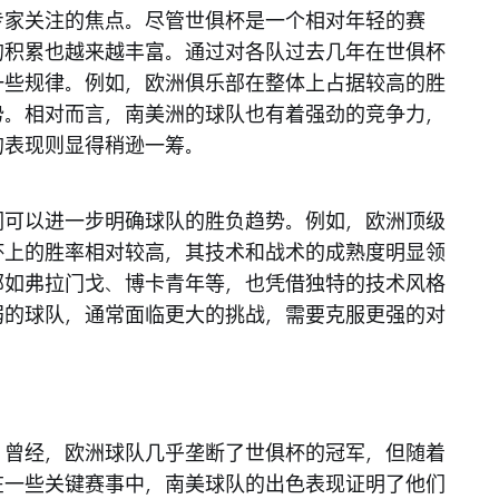
专家关注的焦点。尽管世俱杯是一个相对年轻的赛
的积累也越来越丰富。通过对各队过去几年在世俱杯
一些规律。例如，欧洲俱乐部在整体上占据较高的胜
势。相对而言，南美洲的球队也有着强劲的竞争力，
的表现则显得稍逊一筹。
们可以进一步明确球队的胜负趋势。例如，欧洲顶级
杯上的胜率相对较高，其技术和战术的成熟度明显领
部如弗拉门戈、博卡青年等，也凭借独特的技术风格
弱的球队，通常面临更大的挑战，需要克服更强的对
。曾经，欧洲球队几乎垄断了世俱杯的冠军，但随着
在一些关键赛事中，南美球队的出色表现证明了他们