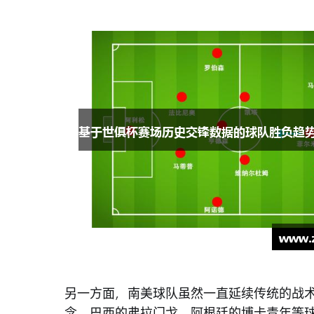
另一方面，南美球队虽然一直延续传统的战