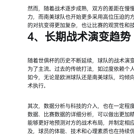
然而，随着战术逐步成熟，双方的差距在慢
力，而南美球队也开始更多采用高位压迫的
的对抗变得更加复杂，也让比赛的观赏性和
4、长期战术演变趋势
随着世俱杯的历史不断延续，球队的战术演
为了主流。过去的传统打法，如过度依赖个
如今，无论是欧洲球队还是南美球队，均倾
术执行。
其次，数据分析与科技的介入，也在一定程
数据、比赛数据的详细分析，可以做出更加
能够更好地预测对方的战术布局，并制定相
及，球员的体能、技术和心理素质也在持续