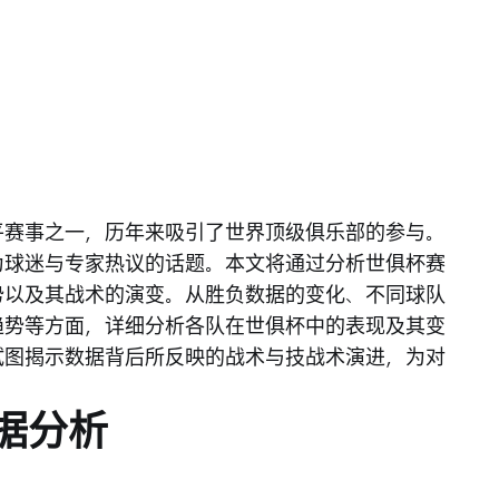
平赛事之一，历年来吸引了世界顶级俱乐部的参与。
为球迷与专家热议的话题。本文将通过分析世俱杯赛
势以及其战术的演变。从胜负数据的变化、不同球队
趋势等方面，详细分析各队在世俱杯中的表现及其变
试图揭示数据背后所反映的战术与技战术演进，为对
据分析