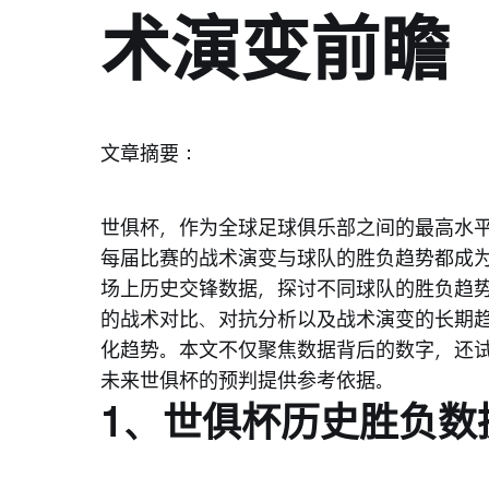
术演变前瞻
文章摘要：
世俱杯，作为全球足球俱乐部之间的最高水
每届比赛的战术演变与球队的胜负趋势都成
场上历史交锋数据，探讨不同球队的胜负趋
的战术对比、对抗分析以及战术演变的长期
化趋势。本文不仅聚焦数据背后的数字，还
未来世俱杯的预判提供参考依据。
1、世俱杯历史胜负数