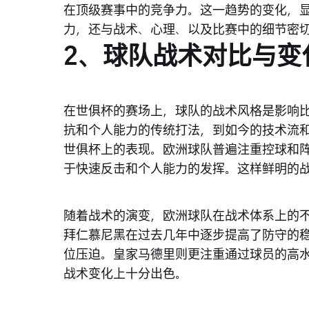
在顶级赛事中的竞争力。这一趋势的变化，
力，还与战术、心理、以及比赛中的细节密
2、球队战术对比与变
在世俱杯的赛场上，球队的战术风格是影响
抗和个人能力的传统打法，到如今的技术流
世俱杯上的表现。欧洲球队普遍注重控球和
于快速反击和个人能力的发挥。这样鲜明的
随着战术的演变，欧洲球队在战术体系上的
拜仁慕尼黑在过去几年中逐步提高了防守的
位压迫。皇家马德里则更注重通过球员的高
战术变化上十分出色。