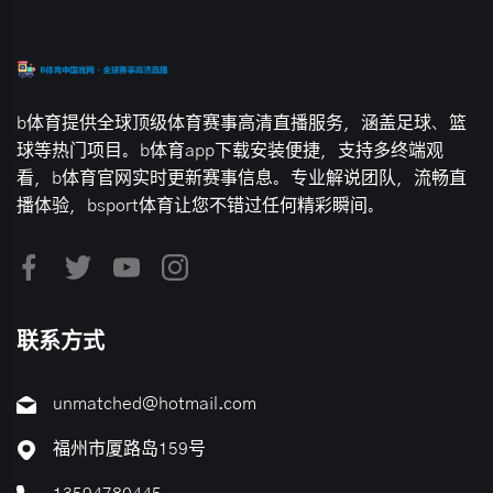
b体育提供全球顶级体育赛事高清直播服务，涵盖足球、篮
球等热门项目。b体育app下载安装便捷，支持多终端观
看，b体育官网实时更新赛事信息。专业解说团队，流畅直
播体验，bsport体育让您不错过任何精彩瞬间。
联系方式
unmatched@hotmail.com
福州市厦路岛159号