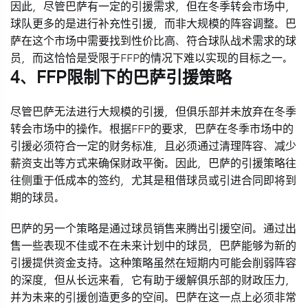
因此，尽管巴萨有一定的引援需求，但在冬季转会市场中，
球队更多的是进行补充性引援，而非大规模的阵容调整。巴
萨在这个市场中需要找到性价比高、符合球队战术需求的球
员，而这恰恰是受限于FFP的情况下难以实现的目标之一。
4、FFP限制下的巴萨引援策略
尽管巴萨无法进行大规模的引援，但俱乐部并未放弃在冬季
转会市场中的操作。根据FFP的要求，巴萨在冬季市场中的
引援必须符合一定的财务标准，且必须通过清理阵容、减少
薪资支出等方式来确保财政平衡。因此，巴萨的引援策略往
往侧重于低成本的签约，尤其是租借球员或引进合同即将到
期的球员。
巴萨的另一个策略是通过球员销售来腾出引援空间。通过出
售一些表现不佳或不在未来计划中的球员，巴萨能够为新的
引援提供资金支持。这种策略虽然在短期内可能会削弱阵容
的深度，但从长远来看，它有助于缓解俱乐部的财政压力，
并为未来的引援创造更多的空间。巴萨在这一点上必须非常