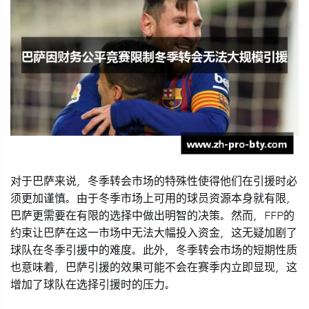
对于巴萨来说，冬季转会市场的特殊性使得他们在引援时必
须更加谨慎。由于冬季市场上可用的球员资源本身就有限，
巴萨更需要在有限的选择中做出明智的决策。然而，FFP的
约束让巴萨在这一市场中无法大幅投入资金，这无疑加剧了
球队在冬季引援中的难度。此外，冬季转会市场的短期性质
也意味着，巴萨引援的效果可能不会在赛季内立即显现，这
增加了球队在选择引援时的压力。