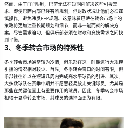
然而，由于FFP限制，巴萨无法在短期内解决这些引援需
求。即便巴萨内部已经有所规划，但财政状况让他们必须谨
慎操作，避免违反FFP规则。这意味着巴萨在转会市场上的
策略将更加注重长期规划和细节，而非一蹴而就的解决方
案。尽管需求迫切，但俱乐部必须在财政和竞技需求之间找
到平衡。
3、冬季转会市场的特殊性
冬季转会市场通常较为冷清，俱乐部在这一时期进行大规模
引援的情况相对较少。首先，冬季转会窗口的时间有限，俱
乐部往往难以在短短几周内完成高水平球员的引进。其次，
大多数球队在赛季中期并不愿意轻易放走关键球员，尤其是
那些在关键位置上有重要作用的球员。因此，冬季转会市场
相较于夏季转会市场，其球员的选择面更为有限。