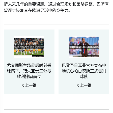
萨未来几年的重要课题。通过合理规划和策略调整，巴萨有
望逐步恢复其在欧洲足球中的竞争力。
尤文图斯主场最后时刻丢
巴黎圣日耳曼官方宣布中
球憾平，错失宝贵三分与
场核心帕雷德斯正式告别
胜利擦肩而过
球队
< 上一篇
< 上一篇