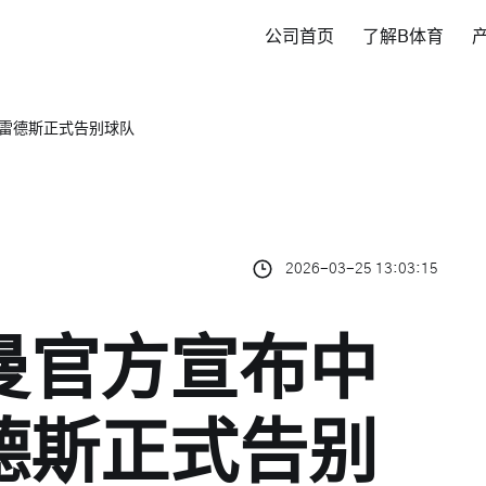
公司首页
了解B体育
雷德斯正式告别球队
2026-03-25 13:03:15
曼官方宣布中
德斯正式告别