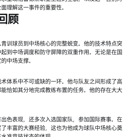
全面理解这一事件的重要性。
回顾
从青训球员到中场核心的完整蜕变。他的技术特点突
中起到中场调度和防守屏障的双重作用。无论是在国
定的中场支撑。
战术体系中不可或缺的一环。他与队友之间形成了高
都能恰如其分地完成教练布置的任务。他的存在大大
有出色表现，还多次入选国家队，参加国际赛事。在
累了丰富的大赛经验，这也为他成为球队中场核心奠