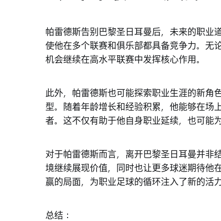
帕雷德斯告别巴黎圣日耳曼后，未来的职业
使他在多个联赛和俱乐部都具备竞争力。无
机会继续在高水平联赛中发挥核心作用。
此外，帕雷德斯也可能探索职业生涯的新角
型。随着年龄增长和经验积累，他能够在场
者。这不仅有助于他自身职业延续，也可能
对于帕雷德斯而言，离开巴黎圣日耳曼并非
境继续展现价值，同时也让更多球迷期待他
赢的局面，为职业足球的循环注入了新的活
总结：