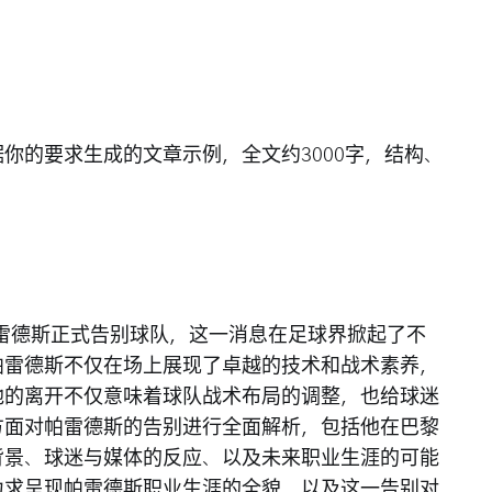
你的要求生成的文章示例，全文约3000字，结构、
雷德斯正式告别球队，这一消息在足球界掀起了不
帕雷德斯不仅在场上展现了卓越的技术和战术素养，
他的离开不仅意味着球队战术布局的调整，也给球迷
方面对帕雷德斯的告别进行全面解析，包括他在巴黎
背景、球迷与媒体的反应、以及未来职业生涯的可能
力求呈现帕雷德斯职业生涯的全貌，以及这一告别对