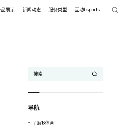
产品展示
新闻动态
服务类型
互动bsports
搜索
导航
了解B体育