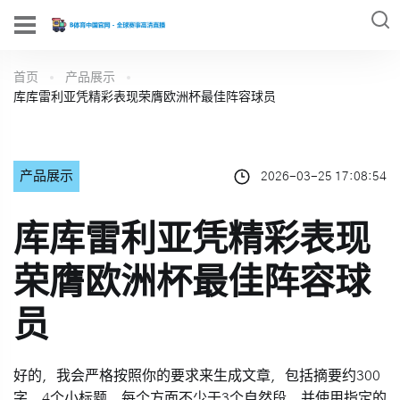
首页
产品展示
库库雷利亚凭精彩表现荣膺欧洲杯最佳阵容球员
产品展示
2026-03-25 17:08:54
库库雷利亚凭精彩表现
荣膺欧洲杯最佳阵容球
员
好的，我会严格按照你的要求来生成文章，包括摘要约300
字、4个小标题、每个方面不少于3个自然段，并使用指定的