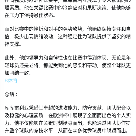
在高强度的欧洲杯比赛中，库库雷利亚展现了令人钦佩的心
理素质。他在关键比赛中的冷静应对和果断决策，使他能够
在压力下保持最佳状态。
面对比赛中的挫折和对手的强势攻势，他始终保持专注和自
信，极少出现情绪波动，这种稳定性为球队提供了坚实的精
神支撑。
此外，他的领导力和自律性也在比赛中得到体现，无论是年
轻球员还是老将，都能受到他的感染和带动，使整个球队更
加团结一致。
B体育
总结：
库库雷利亚凭借其卓越的进攻能力、防守贡献、团队配合以
及稳健的心理素质，在欧洲杯中展现了全面而出色的个人实
力。他不仅能够在关键时刻挺身而出，也能通过团队协作提
升整个球队的竞技水平，从而在众多优秀球员中脱颖而出。