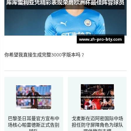
你希望我直接生成完整3000字版本吗？
巴黎圣日耳曼官方宣布中
戈麦斯在迈阿密国际中场
场核心帕雷德斯正式告别
担任防守屏障角色为球队