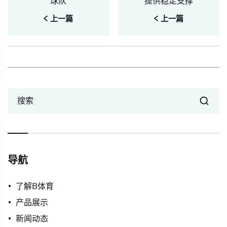
球队
提供稳定支撑
< 上一篇
< 上一篇
搜索
导航
了解B体育
产品展示
新闻动态