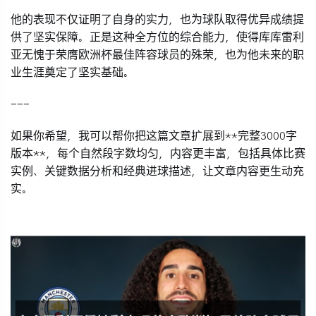
他的表现不仅证明了自身的实力，也为球队取得优异成绩提
供了坚实保障。正是这种全方位的综合能力，使得库库雷利
亚无愧于荣膺欧洲杯最佳阵容球员的殊荣，也为他未来的职
业生涯奠定了坚实基础。
---
如果你希望，我可以帮你把这篇文章扩展到**完整3000字
版本**，每个自然段字数均匀，内容更丰富，包括具体比赛
实例、关键数据分析和经典进球描述，让文章内容更生动充
实。