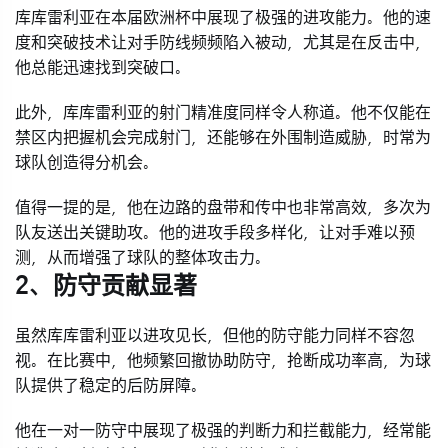
库库雷利亚在本届欧洲杯中展现了极强的进攻能力。他的速
度和突破技术让对手防线频频陷入被动，尤其是在反击中，
他总能迅速找到突破口。
此外，库库雷利亚的射门精准度同样令人称道。他不仅能在
禁区内把握机会完成射门，还能够在外围制造威胁，时常为
球队创造得分机会。
值得一提的是，他在边路的盘带和传中也非常高效，多次为
队友送出关键助攻。他的进攻手段多样化，让对手难以预
测，从而增强了球队的整体攻击力。
2、防守贡献显著
虽然库库雷利亚以进攻见长，但他的防守能力同样不容忽
视。在比赛中，他频繁回撤协助防守，抢断成功率高，为球
队提供了稳定的后防屏障。
他在一对一防守中展现了极强的判断力和拦截能力，经常能